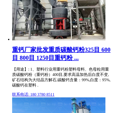
重钙厂家批发重质碳酸钙粉325目 600
目 800目 1250目重钙粉 ...
【用途】: 1、塑料行业用重钙粉塑料母料、色母粒用重
质碳酸钙粉（重钙粉）400目,要求高温加热后白度不变,
矿石结构为大结晶方解石,碳酸钙含量：99%,白度：95%,
碳酸钙在塑料 .
联系电话: 180 3780 8511