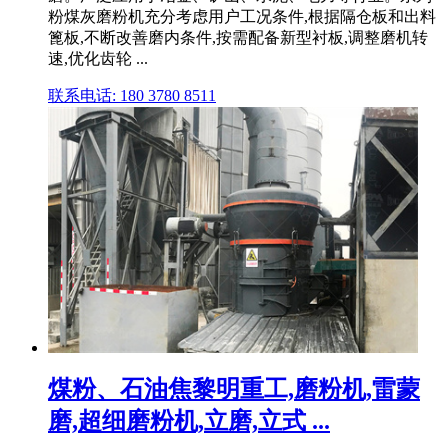
粉煤灰磨粉机充分考虑用户工况条件,根据隔仓板和出料
篦板,不断改善磨内条件,按需配备新型衬板,调整磨机转
速,优化齿轮 ...
联系电话: 180 3780 8511
煤粉、石油焦黎明重工,磨粉机,雷蒙
磨,超细磨粉机,立磨,立式 ...