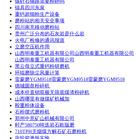
煤矸石铺路需要粉碎吗
锚具四川东泉
重钙超细粉生产设备
磨粉站的相关安全事项
四川南充移动磨粉站
贵州广泛分布的石灰岩是什么岩
火电厂检修的通讯报道
立磨空压机作用
山西明泰重工机器有限公司山西明泰重工机器有限公司
山西明泰重工机器有限公司
黑云母立式重钙粉研磨机
环辊磨除尘风量计算
雷蒙磨YGM9518雷蒙磨YGM9518雷蒙磨YGM9518
德城圆盘粉碎机
成本价直销双极无筛底煤渣粉碎机
山西哪里有做煤矿机械加
鞍重粉体设备
石粉摆式磨粉机
郑州中意矿山机械有限公司
时产580750吨迭岩石欧版磨
710TPH无烟煤方解石矿石磨粉机
齿轮箱激振实验