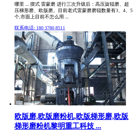
哪里 ... 摆式 雷蒙磨 进行三次升级后：高压旋辊磨、超
压梯形磨、欧版磨。目前老式雷蒙磨磨辊数量有3、4、5
个,市面上目前不怎么用 ...
联系电话: 180 3780 8511
欧版磨,欧版磨粉机,欧版梯形磨,欧版
梯形磨粉机黎明重工科技 ...