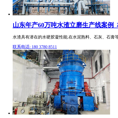
山东年产60万吨水渣立磨生产线案例
水渣具有潜在的水硬胶凝性能,在水泥熟料、石灰、石膏等
联系电话: 180 3780 8511