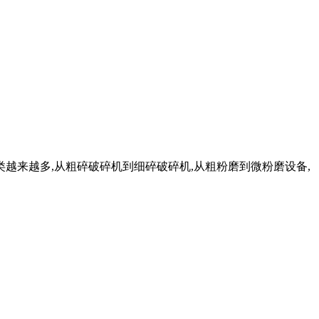
设备种类越来越多,从粗碎破碎机到细碎破碎机,从粗粉磨到微粉磨设备,