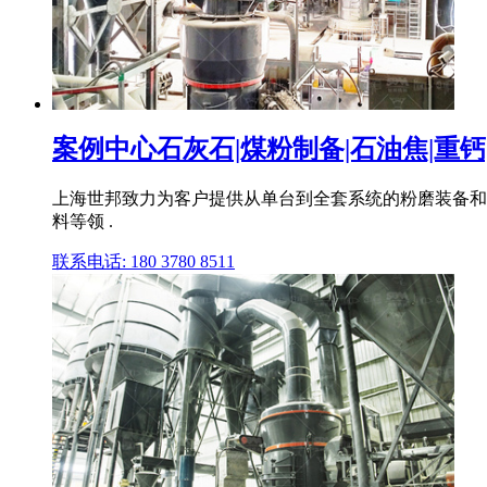
案例中心石灰石|煤粉制备|石油焦|重钙|锂
上海世邦致力为客户提供从单台到全套系统的粉磨装备和
料等领 .
联系电话: 180 3780 8511