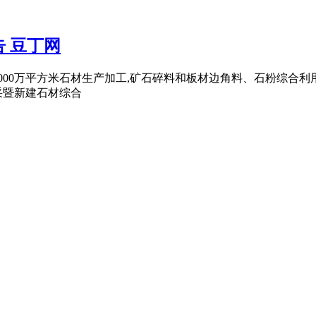
 豆丁网
000万平方米石材生产加工,矿石碎料和板材边角料、石粉综合利
采暨新建石材综合