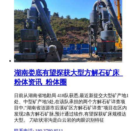
湖南娄底有望探获大型方解石矿床_
粉体资讯_粉体圈
日前从湖南省地勘局 418队获悉,最近新提交大型矿产地1
处、中型矿产地5处,在该队承担的两个方解石矿详查项
目中,"湖南省涟源市后溪矿区方解石矿详查"项目在区内
发现2条方解石矿脉,预计通过续作,有望探获矿床规模达
大型。 刀砍状溶沟是白云岩的肉眼识别特征
联系电话: 180 3780 8511