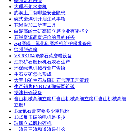
赣州奇石协会
大理石浆水磨机
膨润土厂有哪些安全隐患
碗式磨煤机开启注意事项
花岗岩加工所需工具
白泥高岭土矿高细立磨企业有哪些？
石墨资源调查评价的目的任务
zsj4磨辊二氧化硅磨粉机维护保养条例
徐州脱硫粉
VSI6X1040β鳞石英磨粉设备
江都矿石磨粉机石灰石生产
环保绿色机械行业广告语
生石灰矿怎么形成
大宝山矿生石灰硫矿石合理工艺流程
生产销售PYB1750弹簧圆锥破
据沫粉碎设备
含山机械高细立磨厂含山机械高细立磨厂含山机械高细
立磨厂
1km氟石膏需要多少重钙粉
1315反击破的电机是多少
玻璃立式磨粉碎机
二渣及三渣和道渣是什么