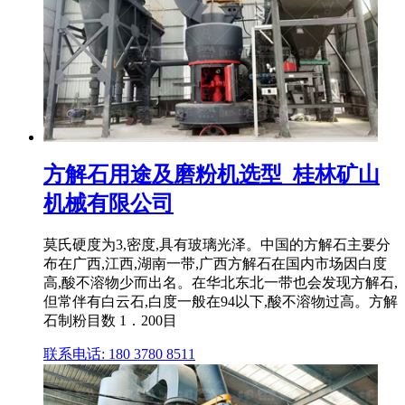
方解石用途及磨粉机选型_桂林矿山
机械有限公司
莫氏硬度为3,密度,具有玻璃光泽。中国的方解石主要分
布在广西,江西,湖南一带,广西方解石在国内市场因白度
高,酸不溶物少而出名。在华北东北一带也会发现方解石,
但常伴有白云石,白度一般在94以下,酸不溶物过高。方解
石制粉目数 1．200目
联系电话: 180 3780 8511