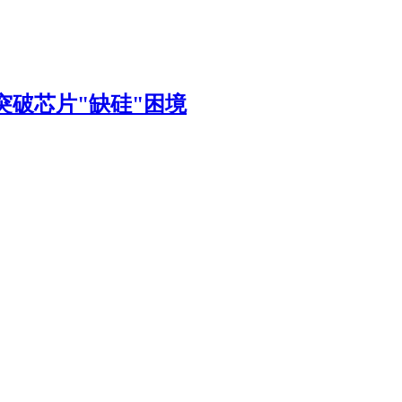
突破芯片"缺硅"困境