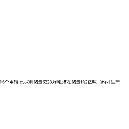
乡镇,已探明储量6228万吨,潜在储量约2亿吨（约可生产