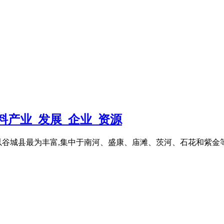
料产业_发展_企业_资源
谷城县最为丰富,集中于南河、盛康、庙滩、茨河、石花和紫金等6个