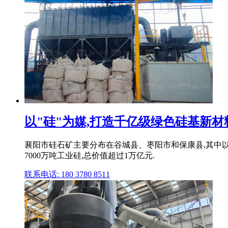
以"硅"为媒,打造千亿级绿色硅基新材
襄阳市硅石矿主要分布在谷城县、枣阳市和保康县,其中以
7000万吨工业硅,总价值超过1万亿元.
联系电话: 180 3780 8511