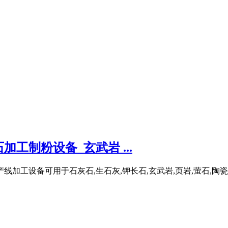
工制粉设备_玄武岩 ...
加工设备可用于石灰石,生石灰,钾长石,玄武岩,页岩,萤石,陶瓷,铝