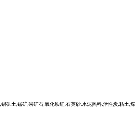
矾土,锰矿,磷矿石,氧化铁红,石英砂,水泥熟料,活性炭,粘土,煤