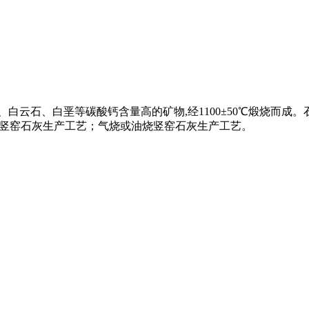
白云石、白垩等碳酸钙含量高的矿物,经1100±50℃煅烧而成。
烧竖窑石灰生产工艺；气烧或油烧竖窑石灰生产工艺。