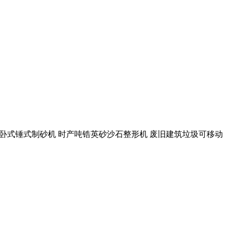
00吨大理石 卧式锤式制砂机 时产吨锆英砂沙石整形机 废旧建筑垃圾可移动