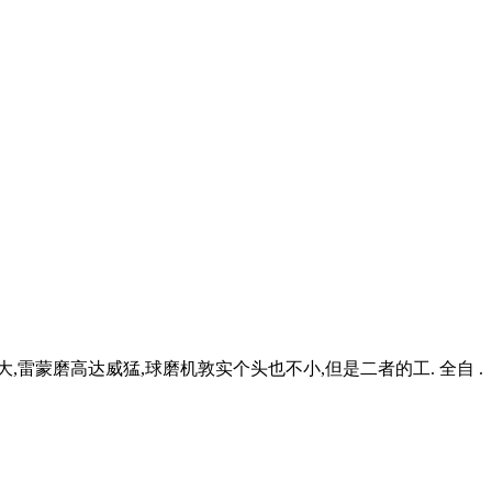
雷蒙磨高达威猛,球磨机敦实个头也不小,但是二者的工. 全自 .