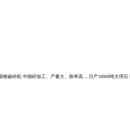
ducts 液压圆锥破碎机 中细碎加工、产量大、效率高 ... 日产180