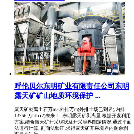
呼伦贝尔东明矿业有限责任公司东明
露天矿矿山地质环境保护 ...
露天矿剥离土石万m3,外排万m(外排土场已到界),内排
13356 万irfo (2)未来 I、东明露天矿剥离量 根据开发利用
方案,结合露天矿开采现状及开采境界圈定情况,通过平面
法进行计算, 剖面法验证,求得露天矿开采境界内剩余剥