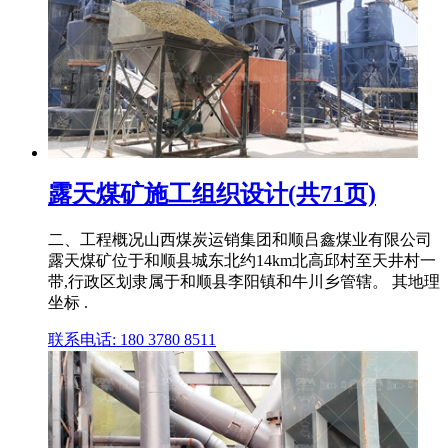
露天煤矿施工组织设计(共71页)
二、工程概况山西煤炭运销集团和顺吕鑫煤业有限公司
露天煤矿位于和顺县城东北约14km北高邱村至天井村一
带,行政区划隶属于和顺县李阳镇和牛川乡管辖。 其地理
坐标 .
联系电话: 180 3780 8511