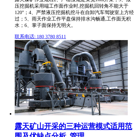
压挖掘机采用端工作面作业时,挖掘机回转角不能大于
120°；4、严禁液压挖掘机挖斗在自卸汽车驾驶室上方经
过；5、雨天作业工作平盘保持排水沟畅通,工作面无积
水；6、掌子面保持无明火。
联系电话: 180 3780 8511
露天矿山开采的三种运营模式适用范
围及优缺点分析_管理