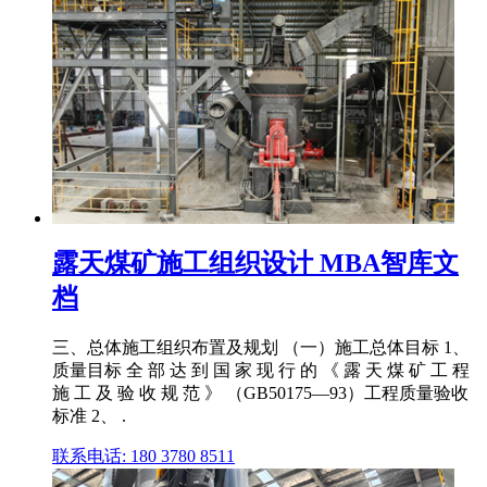
露天煤矿施工组织设计 MBA智库文
档
三、总体施工组织布置及规划 （一）施工总体目标 1、
质量目标 全 部 达 到 国 家 现 行 的 《 露 天 煤 矿 工 程
施 工 及 验 收 规 范 》 （GB50175—93）工程质量验收
标准 2、 .
联系电话: 180 3780 8511