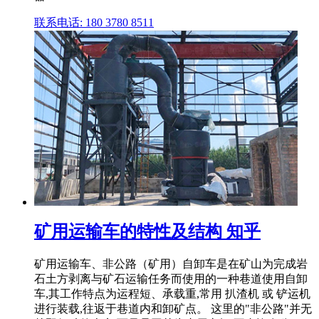
联系电话: 180 3780 8511
矿用运输车的特性及结构 知乎
矿用运输车、非公路（矿用）自卸车是在矿山为完成岩
石土方剥离与矿石运输任务而使用的一种巷道使用自卸
车,其工作特点为运程短、承载重,常用 扒渣机 或 铲运机
进行装载,往返于巷道内和卸矿点。 这里的"非公路"并无