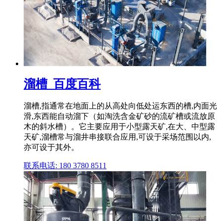
溜槽_百度百科
溜槽,指通常在地面上的从高处向低处运东西的槽,内面光
滑,东西能自动溜下（如淘洗含金矿砂的流矿槽或流放原
木的斜水槽）。它主要应用于小型露天矿,在大、中型露
天矿,溜槽常与溜井串接联合应用,可设于采场范围以内,
亦可设于其外。
联系电话: 180 3780 8511