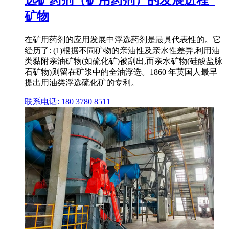
选矿药剂（矿用药剂）的发展进程_
矿物
在矿用药剂的应用发展中浮选药剂是最具代表性的。它
经历了: (1)根据不同矿物的亲油性及亲水性差异,利用油
类黏附亲油矿物(如硫化矿)被刮出,而亲水矿物(硅酸盐脉
石矿物)则留在矿浆中的全油浮选。1860 年英国人最早
提出用油类浮选硫化矿的专利。
联系电话: 180 3780 8511