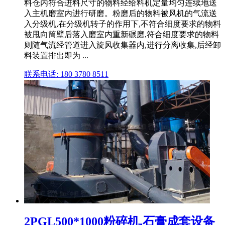
料仓内符合进料尺寸的物料经给料机定量均匀连续地送
入主机磨室内进行研磨。粉磨后的物料被风机的气流送
入分级机,在分级机转子的作用下,不符合细度要求的物料
被甩向筒壁后落入磨室内重新碾磨,符合细度要求的物料
则随气流经管道进入旋风收集器内,进行分离收集,后经卸
料装置排出即为 ...
联系电话: 180 3780 8511
2PGL500*1000粉碎机,石膏成套设备