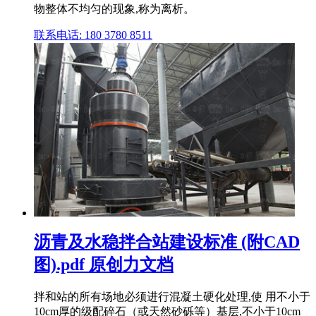
物整体不均匀的现象,称为离析。
联系电话: 180 3780 8511
沥青及水稳拌合站建设标准 (附CAD
图).pdf 原创力文档
拌和站的所有场地必须进行混凝土硬化处理,使 用不小于
10cm厚的级配碎石（或天然砂砾等）基层,不小于10cm