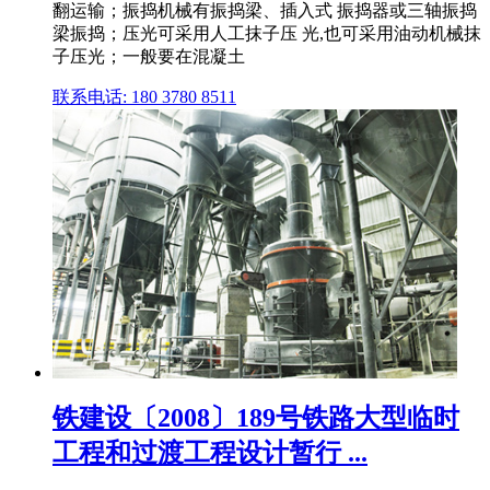
翻运输；振捣机械有振捣梁、插入式 振捣器或三轴振捣
梁振捣；压光可采用人工抹子压 光,也可采用油动机械抹
子压光；一般要在混凝土
联系电话: 180 3780 8511
铁建设〔2008〕189号铁路大型临时
工程和过渡工程设计暂行 ...