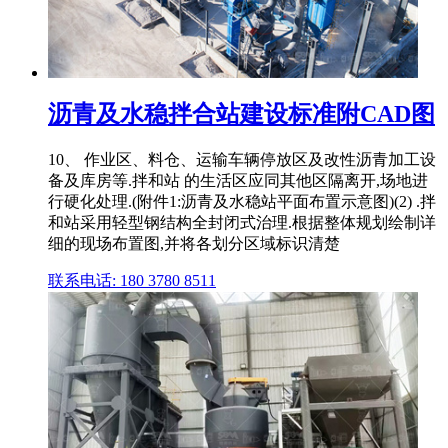
沥青及水稳拌合站建设标准附CAD图
10、 作业区、料仓、运输车辆停放区及改性沥青加工设
备及库房等.拌和站 的生活区应同其他区隔离开,场地进
行硬化处理.(附件1:沥青及水稳站平面布置示意图)(2) .拌
和站采用轻型钢结构全封闭式治理.根据整体规划绘制详
细的现场布置图,并将各划分区域标识清楚
联系电话: 180 3780 8511