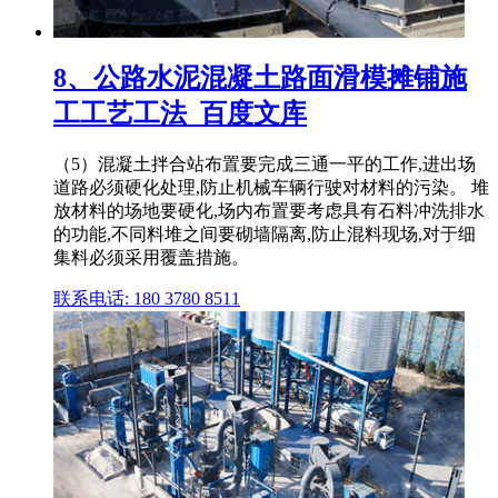
8、公路水泥混凝土路面滑模摊铺施
工工艺工法_百度文库
（5）混凝土拌合站布置要完成三通一平的工作,进出场
道路必须硬化处理,防止机械车辆行驶对材料的污染。 堆
放材料的场地要硬化,场内布置要考虑具有石料冲洗排水
的功能,不同料堆之间要砌墙隔离,防止混料现场,对于细
集料必须采用覆盖措施。
联系电话: 180 3780 8511