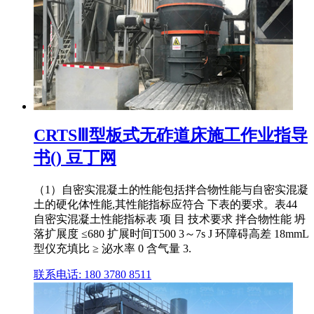
CRTSⅢ型板式无砟道床施工作业指导
书() 豆丁网
（1）自密实混凝土的性能包括拌合物性能与自密实混凝
土的硬化体性能,其性能指标应符合 下表的要求。表44
自密实混凝土性能指标表 项 目 技术要求 拌合物性能 坍
落扩展度 ≤680 扩展时间T500 3～7s J 环障碍高差 18mmL
型仪充填比 ≥ 泌水率 0 含气量 3.
联系电话: 180 3780 8511