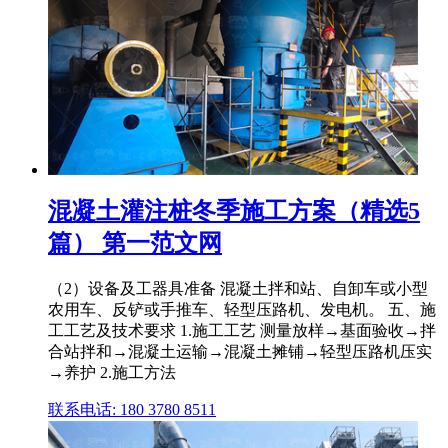
混凝土灌注桩冬季施工方案（精选5
篇） 第一范文网
（2）设备及工器具准备 混凝土拌和站、自卸车或小型
农用车、反铲或手推车、轻型压路机、发电机。 五、施
工工艺及技术要求 1.施工工艺 测量放样→基面验收→拌
合站拌和→混凝土运输→混凝土摊铺→轻型压路机压实
→养护 2.施工方法
联系电话: 180 3780 8511