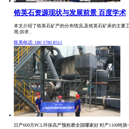
锆英石资源现状与发展前景 百度学术
本文介绍了锆英石矿产的分布情况,及锆英石矿床的主要
用,供求 .
联系电话: 180 3780 8511
日产600方PCL环保高产预粉磨全国哪家好 时产1100