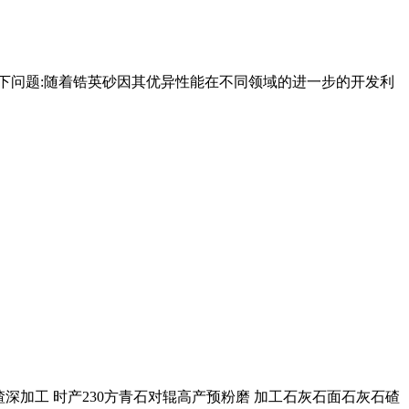
以下问题:随着锆英砂因其优异性能在不同领域的进一步的开发利
渣深加工 时产230方青石对辊高产预粉磨 加工石灰石面石灰石碴