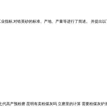
工业指标,对锆英砂的标准、产地、产量等进行了简述。 并提出
吨第七代高产预粉磨 昆明有卖粉煤灰吗 立磨里的计算 需要粉煤灰炉