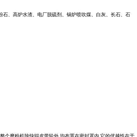
、煤粉石、高炉水渣、电厂脱硫剂、锅炉喷吹煤、白灰、长石、石
指整个磨粉机除快辊皮带轮外,均布置在密封罩内,它的优越性在于