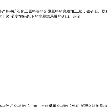
用于粉碎各种矿石化工原料等非金属原料的磨粉加工,如：铁矿石
于级,湿度在6%以下的非易燃易爆的矿山、冶金 .
半封闭式全封 闭式三种。本机采用全封闭式外形,所谓全封闭是