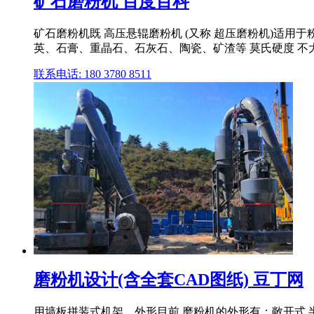
矿石磨粉机 百度百科
矿石磨粉机既 高压悬辊磨粉机 (又称 超压磨粉机)适
英、石膏、重晶石、石灰石、陶瓷、矿渣等 莫氏硬度 不大
联系电话: 180 3780 8511
磨粉机设计(含全套CAD图纸) 豆丁网
用墙板拼装式机架。外形目前,磨粉机的外形有：敞开式,