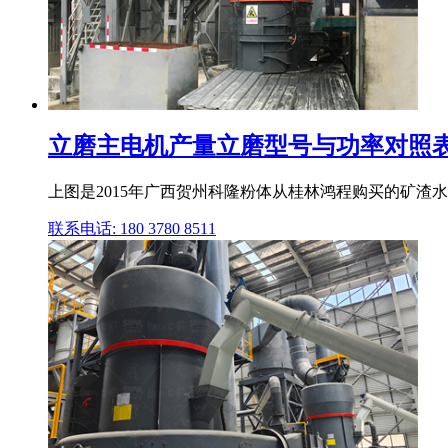
立磨主电机产量立磨型号与功率对照表
上图是2015年广西贺州科隆粉体从桂林鸿程购买的矿渣水泥
联系电话: 180 3780 8511