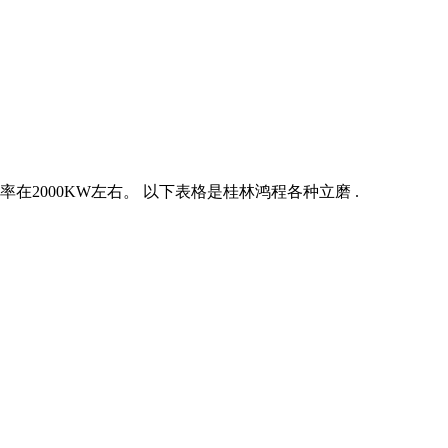
在2000KW左右。 以下表格是桂林鸿程各种立磨 .