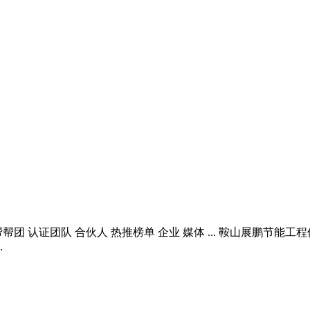
帮帮团 认证团队 合伙人 热推榜单 企业 媒体 ... 鞍山展鹏
.