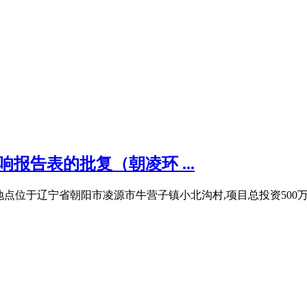
报告表的批复（朝凌环 ...
于辽宁省朝阳市凌源市牛营子镇小北沟村,项目总投资500万元,用地