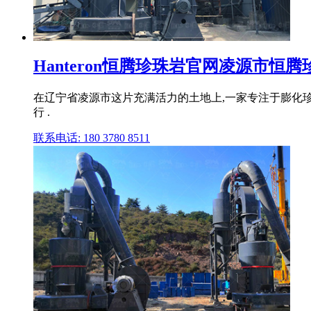
Hanteron恒腾珍珠岩官网凌源市恒腾珍
在辽宁省凌源市这片充满活力的土地上,一家专注于膨化珍
行 .
联系电话: 180 3780 8511