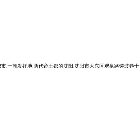
一朝发祥地,两代帝王都的沈阳,沈阳市大东区观泉路铸波巷十号,于