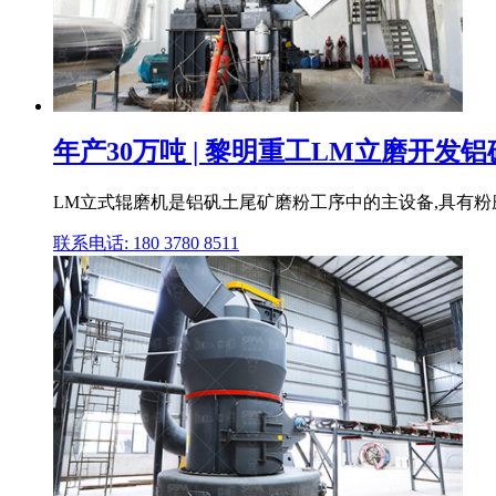
年产30万吨 | 黎明重工LM立磨开发
LM立式辊磨机是铝矾土尾矿磨粉工序中的主设备,具有粉
联系电话: 180 3780 8511