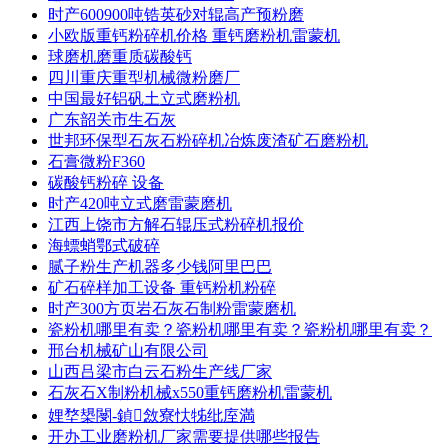
时产600900吨锆英砂对辊高产预粉磨
小欧版重钙粉碎机价格 重钙磨粉机雷蒙机
球磨机磨重质碳酸钙
四川重庆重型机械微粉磨厂
中国最好铝矾土立式磨粉机
广东韶关市生石灰
世邦环保型石灰石粉碎机冶炼废渣矿石磨粉机
石膏微粉F360
碳酸钙粉碎 设备
时产420吨立式磨雷蒙磨机
江西上饶市方解石辊压式粉碎机报价
海螵蛸鄂式破碎
腻子粉生产机器多少钱阿里巴巴
矿石碎样加工设备 重钙粉机粉碎
时产300方页岩石灰石制粉雷蒙磨机
瓷粉机哪里有卖？瓷粉机哪里有卖？瓷粉机哪里有卖？
邢台机械矿山有限公司
山西吕梁市白云石粉生产线厂家
石灰石X制粉机械x550重钙磨粉机雷蒙机
娌堥槼閿-鍞敜寮忕牬纰庢満
开办工业磨粉机厂家需要提供哪些报告