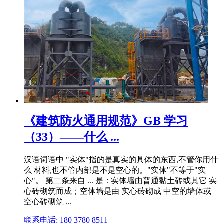
《建筑防火通用规范》GB 学习
（33）——什么 ...
汉语词语中 "实体"指的是真实的具体的东西,不管你用什
么 材料,也不管内部是不是空心的。"实体"不等于"实
心"。 第二条来自 ... 是：实体墙由普通黏土砖或其它 实
心砖砌筑而成；空体墙是由 实心砖砌成 中空的墙体或
空心砖砌筑 ...
联系电话: 180 3780 8511