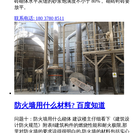
砖砌体水平灰缝的砂浆饱满度不小于 80% 。砌砖时砖要
放平。
联系电话: 180 3780 8511
防火墙用什么材料? 百度知道
问题十：防火墙用什么砌体 建议楼主仔细看下《建筑设
计防火规范》附表8建筑构件的燃烧性能和耐火极限,那
里对防火墙的要求说得很明白的,防火墙的材料包括实心