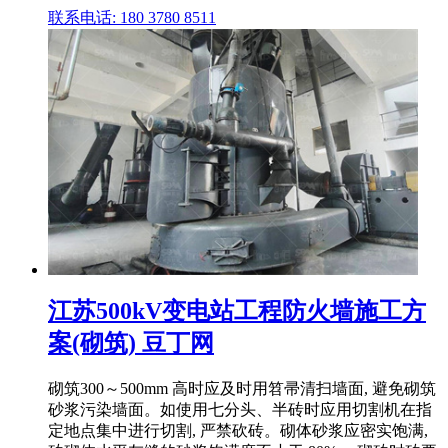
联系电话: 180 3780 8511
江苏500kV变电站工程防火墙施工方
案(砌筑) 豆丁网
砌筑300～500mm 高时应及时用笤帚清扫墙面, 避免砌筑
砂浆污染墙面。如使用七分头、半砖时应用切割机在指
定地点集中进行切割, 严禁砍砖。砌体砂浆应密实饱满,