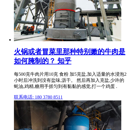
火锅或者冒菜里那种特别嫩的牛肉是
如何腌制的？ 知乎
每500克牛肉片用10克 食粉 加5克盐,加入适量的水浸泡2
小时后冲洗到没有盐味,沥干。 然后再加入克盐,少许的
蚝油,鸡精,糖用手抓匀到有黏黏的感觉,打一个鸡蛋 .
联系电话: 180 3780 8511