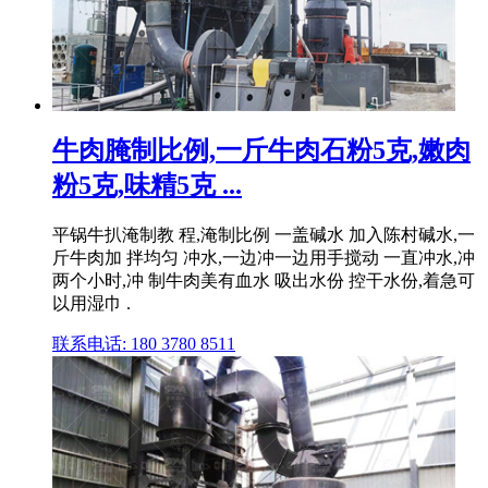
牛肉腌制比例,一斤牛肉石粉5克,嫩肉
粉5克,味精5克 ...
平锅牛扒淹制教 程,淹制比例 一盖碱水 加入陈村碱水,一
斤牛肉加 拌均匀 冲水,一边冲一边用手搅动 一直冲水,冲
两个小时,冲 制牛肉美有血水 吸出水份 控干水份,着急可
以用湿巾 .
联系电话: 180 3780 8511