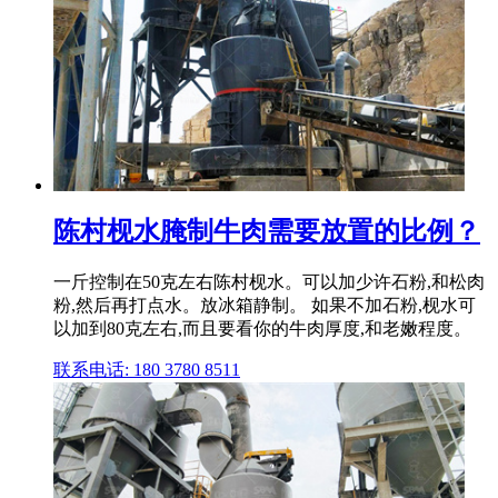
陈村枧水腌制牛肉需要放置的比例？
一斤控制在50克左右陈村枧水。可以加少许石粉,和松肉
粉,然后再打点水。放冰箱静制。 如果不加石粉,枧水可
以加到80克左右,而且要看你的牛肉厚度,和老嫩程度。
联系电话: 180 3780 8511