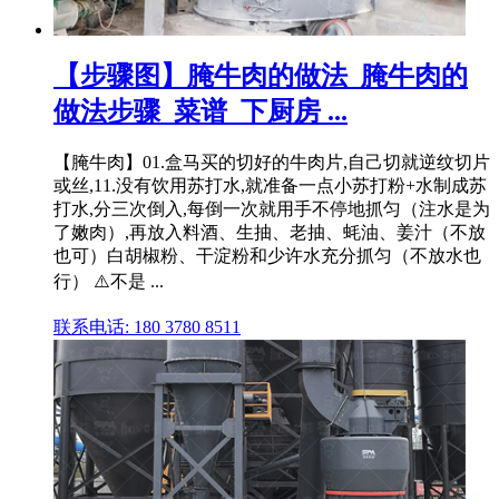
【步骤图】腌牛肉的做法_腌牛肉的
做法步骤_菜谱_下厨房 ...
【腌牛肉】01.盒马买的切好的牛肉片,自己切就逆纹切片
或丝,11.没有饮用苏打水,就准备一点小苏打粉+水制成苏
打水,分三次倒入,每倒一次就用手不停地抓匀（注水是为
了嫩肉）,再放入料酒、生抽、老抽、蚝油、姜汁（不放
也可）白胡椒粉、干淀粉和少许水充分抓匀（不放水也
行） ⚠️不是 ...
联系电话: 180 3780 8511