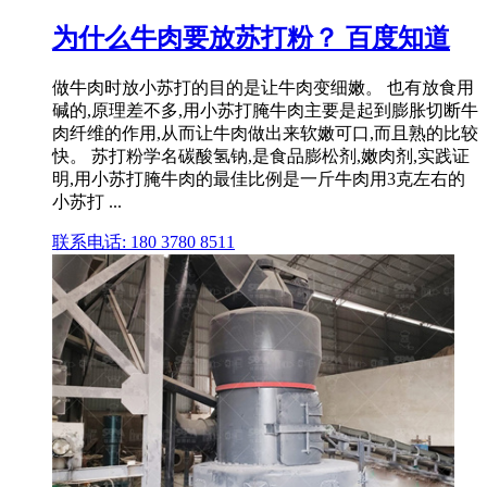
为什么牛肉要放苏打粉？ 百度知道
做牛肉时放小苏打的目的是让牛肉变细嫩。 也有放食用
碱的,原理差不多,用小苏打腌牛肉主要是起到膨胀切断牛
肉纤维的作用,从而让牛肉做出来软嫩可口,而且熟的比较
快。 苏打粉学名碳酸氢钠,是食品膨松剂,嫩肉剂,实践证
明,用小苏打腌牛肉的最佳比例是一斤牛肉用3克左右的
小苏打 ...
联系电话: 180 3780 8511