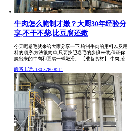
牛肉怎么腌制才嫩？大厨30年经验分
享,不干不柴,比豆腐还嫩
今天呢卷毛就来给大家分享一下,腌制牛肉的用料以及用
料的顺序,方法很简单,只要按照卷毛的步骤来做,保证你
腌出来的牛肉和豆腐一样嫩滑。 【准备食材】 牛肉,葱 .
联系电话: 180 3780 8511