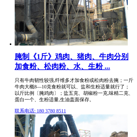
腌制《1斤》鸡肉、猪肉、牛肉分别
加食粉、松肉粉、水、生粉 ...
只有牛肉韧性较强,纤维多才加食粉或松肉粉去腌；一斤
牛肉大概8―10克食粉就可以、盐和生粉适量就行了；
以斤比例〔腌鸡肉〕；盐五克、胡椒粉一克,味精二克、
蛋白一个、生粉适量,生油盖面保存。
联系电话: 180 3780 8511