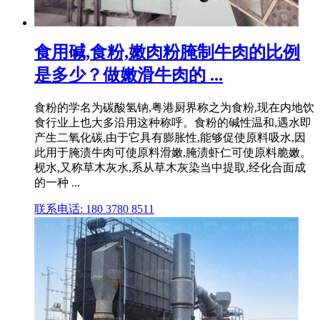
食用碱,食粉,嫩肉粉腌制牛肉的比例
是多少？做嫩滑牛肉的 ...
食粉的学名为碳酸氢钠,粤港厨界称之为食粉,现在内地饮
食行业上也大多沿用这种称呼。食粉的碱性温和,遇水即
产生二氧化碳,由于它具有膨胀性,能够促使原料吸水,因
此用于腌渍牛肉可使原料滑嫩,腌渍虾仁可使原料脆嫩。
枧水,又称草木灰水,系从草木灰染当中提取,经化合面成
的一种 ...
联系电话: 180 3780 8511