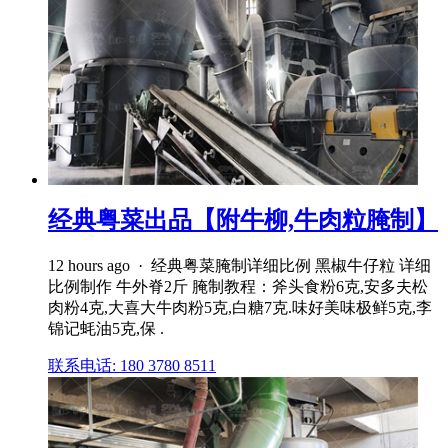
经典粤菜出品【附牛柳,牛肉粒腌制】
12 hours ago · 经典粤菜腌制详细比例 黑椒牛仔粒 详细
比例制作 牛外脊2斤 腌制教程：斧头食粉6克,安多夫松
肉粉4克,大喜大牛肉粉5克,白糖7克.味好美味极鲜5克,李
锦记蚝油5克,保 .
联系电话: 180 3780 8511