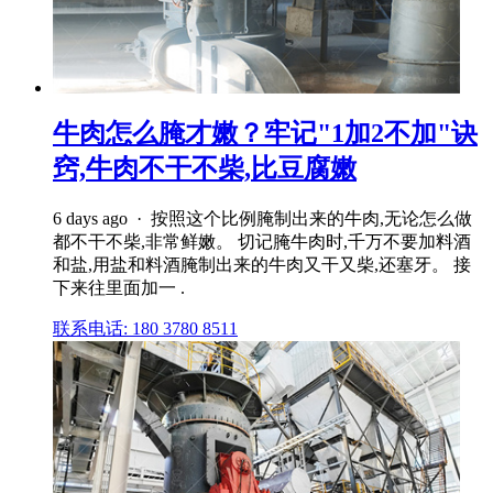
牛肉怎么腌才嫩？牢记"1加2不加"诀
窍,牛肉不干不柴,比豆腐嫩
6 days ago · 按照这个比例腌制出来的牛肉,无论怎么做
都不干不柴,非常鲜嫩。 切记腌牛肉时,千万不要加料酒
和盐,用盐和料酒腌制出来的牛肉又干又柴,还塞牙。 接
下来往里面加一 .
联系电话: 180 3780 8511