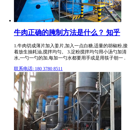
牛肉正确的腌制方法是什么？ 知乎
1.牛肉切成薄片加入姜片,加入一点白糖,适量的胡椒粉,接
着放生抽耗油,搅拌均匀。 3.淀粉搅拌均匀用小汤勺加清
水,一勺一勺的加,每加一勺水都要用手或是用筷子朝一 .
联系电话: 180 3780 8511