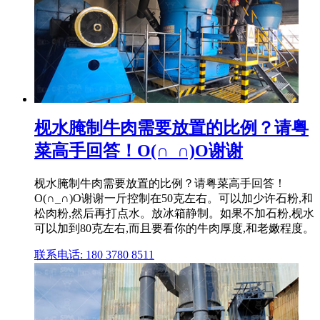
枧水腌制牛肉需要放置的比例？请粤
菜高手回答！O(∩_∩)O谢谢
枧水腌制牛肉需要放置的比例？请粤菜高手回答！
O(∩_∩)O谢谢一斤控制在50克左右。可以加少许石粉,和
松肉粉,然后再打点水。放冰箱静制。如果不加石粉,枧水
可以加到80克左右,而且要看你的牛肉厚度,和老嫩程度。
联系电话: 180 3780 8511