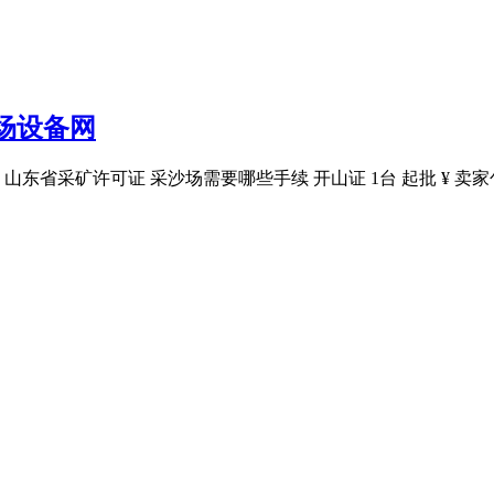
场设备网
东省采矿许可证 采沙场需要哪些手续 开山证 1台 起批 ¥ 卖家