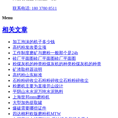
联系电话: 180 3780 8511
Menu
相关文章
加工泡沫的机子多少钱
高钙粉发改委立项
工作制度磨矿与磨粉一般那个是24h
砖厂平面图砖厂平面图砖厂平面图
粉煤灰机的种类粉煤灰机的种类粉煤灰机的种类
矿渣取样器说明
高钙粉山东标准
石粉粉碎收尘石粉粉碎收尘石粉粉碎收尘
粉磨机主要为直接开山设计
平阴山水水泥万吨水泥熟料
上海世邦mtm磨粉机
大型加热提取罐
爆破需要哪些证件
四达棉秆欧版磨粉机MTW