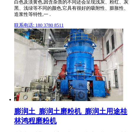
白色及淡黄色,因含杂质的不同还会呈现浅灰、粉红、灰
黑、浅绿等不同的颜色,它具有很好的吸附性、膨胀性、
造浆性等特性,一 .
联系电话: 180 3780 8511
膨润土_膨润土磨粉机_膨润土用途桂
林鸿程磨粉机