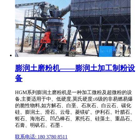
膨润土磨粉机——膨润土加工制粉设
备
HGM系列膨润土磨粉机是一种加工微粉及超微粉的设
备,主要适用于中、低硬度,莫氏硬度≤6级的非易燃易爆
的脆性物料,如方解石、白垩、石灰石、白云石、碳化
硅、膨润土、滑石、云母、菱镁矿、伊利石、叶腊石、
蛭石、海泡石、凹凸棒石、累托石、硅藻土、重晶石、
石膏、明矾石、石墨 .
联系电话: 180 3780 8511