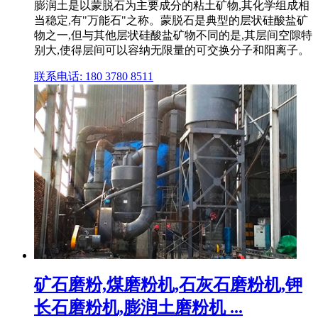
膨润土是以蒙脱石为主要成分的粘土矿物,其化学组成相
当稳定,有"万能石"之称。蒙脱石是典型的层状硅酸盐矿
物之一,但与其他层状硅酸盐矿物不同的是,其层间空隙特
别大,使得层间可以容纳无限量的可交换分子和阳离子。
联系电话: 180 3780 8511
矿石磨粉,煤磨粉机,石灰石磨粉机,钾
长石磨粉机,膨润土磨粉机 ...