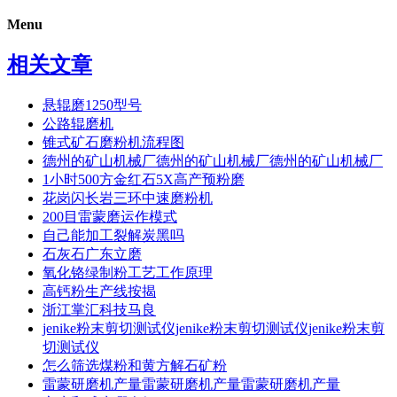
Menu
相关文章
悬辊磨1250型号
公路辊磨机
锥式矿石磨粉机流程图
德州的矿山机械厂德州的矿山机械厂德州的矿山机械厂
1小时500方金红石5X高产预粉磨
花岗闪长岩三环中速磨粉机
200目雷蒙磨运作模式
自己能加工裂解炭黑吗
石灰石广东立磨
氧化铬绿制粉工艺工作原理
高钙粉生产线按揭
浙江掌汇科技马良
jenike粉末剪切测试仪jenike粉末剪切测试仪jenike粉末剪
切测试仪
怎么筛选煤粉和黄方解石矿粉
雷蒙研磨机产量雷蒙研磨机产量雷蒙研磨机产量