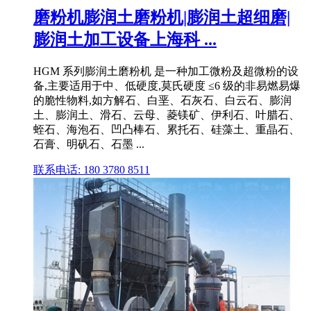
磨粉机膨润土磨粉机|膨润土超细磨|
膨润土加工设备上海科 ...
HGM 系列膨润土磨粉机 是一种加工微粉及超微粉的设
备,主要适用于中、低硬度,莫氏硬度 ≤6 级的非易燃易爆
的脆性物料,如方解石、白垩、石灰石、白云石、膨润
土、膨润土、滑石、云母、菱镁矿、伊利石、叶腊石、
蛭石、海泡石、凹凸棒石、累托石、硅藻土、重晶石、
石膏、明矾石、石墨 ...
联系电话: 180 3780 8511