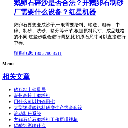
鹅卵石碎沙是否合法？开鹅卵石制砂
厂需要什么设备？红星机器
鹅卵石要想变成沙子,一般需要给料、输送、粗碎、中
碎、制砂、洗砂、筛分等环节,根据原料尺寸、成品规格
的不同,这些步骤会进行调整,比如原石尺寸可以直接进行
中碎, .
联系电话: 180 3780 8511
Menu
相关文章
砖瓦粘土储量居
潮州高岭土磨粉机
用什么可以切碎田七
大型锡碳酸钙料研磨生产线全套设
滚动制粉系统
方解石矿石磨粉机工作原理视频
碳酸钙影响什么