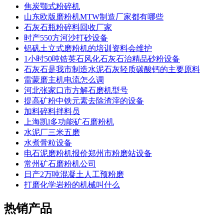
焦炭颚式粉碎机
山东欧版磨粉机MTW制造厂家都有哪些
石灰石瓶粉碎料回收厂家
时产550方河沙打砂设备
铝矾土立式磨粉机的培训资料会维护
1小时50吨锆英石风化石灰石治精品砂粉设备
石灰石是我市制造水泥石灰轻质碳酸钙的主要原料
雷蒙磨主机电流怎么调
河北张家口市方解石磨机型号
提高矿粉中铁元素去除渣滓的设备
加料碎料拌料员
上海凯l多功能矿石磨粉机
水泥厂三米五磨
水煮骨粒设备
电石泥磨粉机报价郑州市粉磨站设备
常州矿石磨粉机公司
日产2万吨混凝土人工预粉磨
打磨化学岩粉的机械叫什么
热销产品