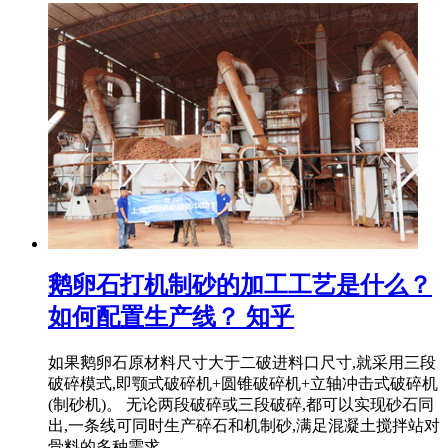
鹅卵石打机制砂的加工工艺是什么？
如何配置生产线？ 知乎
如果鹅卵石原材料尺寸大于二破进料口尺寸,就采用三段
破碎模式,即颚式破碎机+圆锥破碎机+立轴冲击式破碎机
(制砂机)。 无论两段破碎或三段破碎,都可以实现砂石同
出,一条线可同时生产碎石和机制砂,满足混凝土搅拌站对
骨料的多种需求。