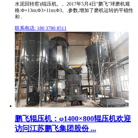
水泥回转窑)|辊压机。。2017年5月4日"鹏飞"球磨机规
格:Φ×13m;Φ3×11m;Φ3。.参数,增加了磨机运转的平稳性
和 .
联系电话: 180 3780 8511
鹏飞辊压机：φ1400×800辊压机欢迎
访问江苏鹏飞集团股份 ...