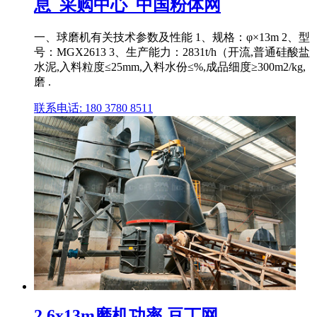
息_采购中心_中国粉体网
一、球磨机有关技术参数及性能 1、规格：φ×13m 2、型
号：MGX2613 3、生产能力：2831t/h（开流,普通硅酸盐
水泥,入料粒度≤25mm,入料水份≤%,成品细度≥300m2/kg,
磨 .
联系电话: 180 3780 8511
2 6x13m磨机功率 豆丁网