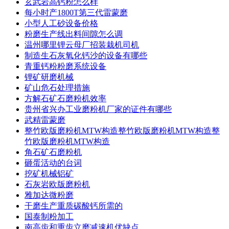
玄武岩高钙粉怎么样
每小时产1800T第三代雷蒙磨
小型人工砂设备价格
粉磨生产线出料间隙怎么调
温州哪里锂云母厂招装栽机司机
制造生石灰氧化钙沙的设备有哪些
青重钙粉粉磨系统设备
锂矿研磨机械
矿山危石处理措施
方解石矿石磨粉机效率
贵州省兴办工业磨粉机厂家的证件有哪些
武精雷蒙磨
整竹欧版磨粉机MTW构造整竹欧版磨粉机MTW构造整
竹欧版磨粉机MTW构造
角石矿石磨粉机
砸蛋活动的台词
挖矿机械铝矿
石灰岩欧版磨粉机
雅加达微粉磨
干磨生产重质碳酸钙所需的
国泰制粉加工
南高齿和重齿立磨减速机优缺点