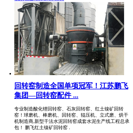
回转窑制造全国单项冠军！江苏鹏飞
集团—回转窑配件 ...
专业制造酸化锂回转窑、石灰回转窑、红土镍矿回转
窑！球磨机、棒磨机、回转窑、辊压机、立式磨、烘干
机制造商,新型干法水泥回转窑成套水泥生产线工程总承
包！ 鹏飞红土镍矿回转窑 .