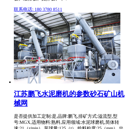
联系电话: 180 3780 8511
江苏鹏飞水泥磨机的参数砂石矿山机
械网
是否提供加工定制:是,品牌:鹏飞,排矿方式:溢流型,型
号:MGX,适用物料:熟料,应用领域:水泥球磨机,简体转
速:21（r/min）,装球量:125（t）,给料粒度:25（mm）,出