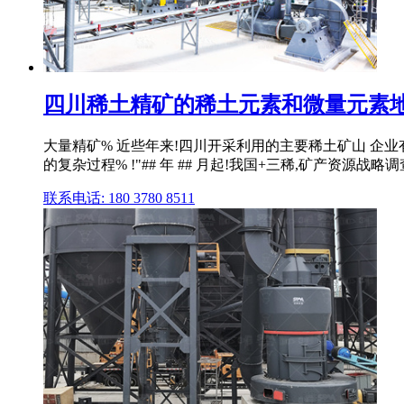
四川稀土精矿的稀土元素和微量元素地球
大量精矿% 近些年来!四川开采利用的主要稀土矿山 企业有
的复杂过程% !"## 年 ## 月起!我国+三稀,矿产资源战
联系电话: 180 3780 8511