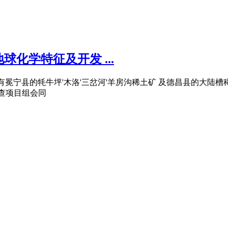
化学特征及开发 ...
冕宁县的牦牛坪'木洛'三岔河'羊房沟稀土矿 及德昌县的大陆槽稀土矿
略调查项目组会同