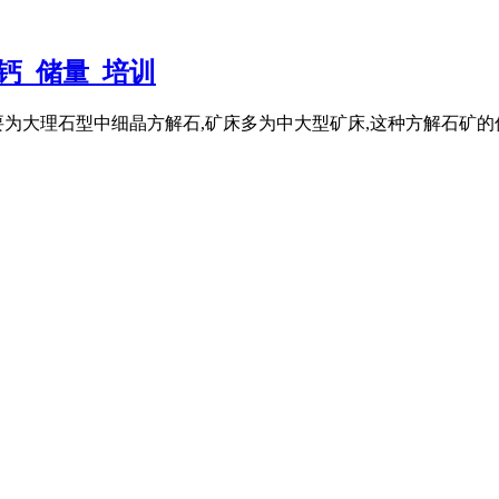
钙_储量_培训
为大理石型中细晶方解石,矿床多为中大型矿床,这种方解石矿的