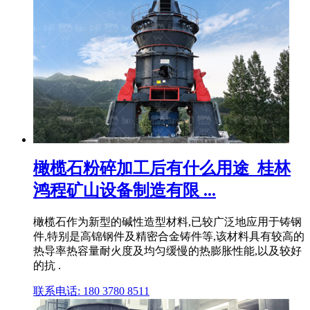
橄榄石粉碎加工后有什么用途_桂林
鸿程矿山设备制造有限 ...
橄榄石作为新型的碱性造型材料,已较广泛地应用于铸钢
件,特别是高锦钢件及精密合金铸件等,该材料具有较高的
热导率热容量耐火度及均匀缓慢的热膨胀性能,以及较好
的抗 .
联系电话: 180 3780 8511