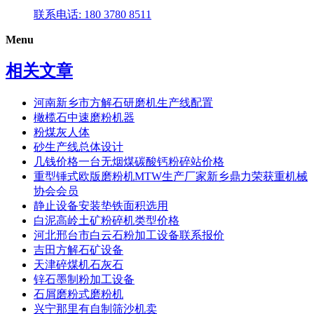
联系电话: 180 3780 8511
Menu
相关文章
河南新乡市方解石研磨机生产线配置
橄榄石中速磨粉机器
粉煤灰人体
砂生产线总体设计
几钱价格一台无烟煤碳酸钙粉碎站价格
重型锤式欧版磨粉机MTW生产厂家新乡鼎力荣获重机械
协会会员
静止设备安装垫铁面积选用
白泥高岭土矿粉碎机类型价格
河北邢台市白云石粉加工设备联系报价
吉田方解石矿设备
天津碎煤机石灰石
锌石墨制粉加工设备
石屑磨粉式磨粉机
兴宁那里有自制筛沙机卖