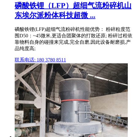
磷酸铁锂（LFP）超细气流粉碎机山
东埃尔派粉体科技超微 ...
磷酸铁锂(LFP)超细气流粉碎机性能优势： 粉碎粒度范
围D50：~45微米,更适合团聚体的打散还原; 粉碎过程依
靠物料自身的碰撞来完成,完全自磨,因此设备耐磨损,产
品纯度高;
联系电话: 180 3780 8511