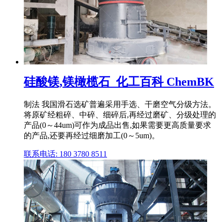
硅酸镁,镁橄榄石_化工百科 ChemBK
制法 我国滑石选矿普遍采用手选、干磨空气分级方法。
将原矿经粗碎、中碎、细碎后,再经过磨矿、分级处理的
产品(0～44um)可作为成品出售,如果需要更高质量要求
的产品,还要再经过细磨加工(0～5um)。
联系电话: 180 3780 8511