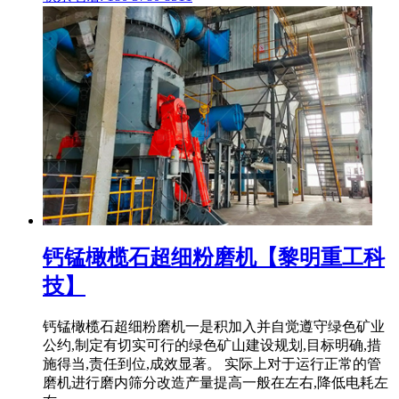
钙锰橄榄石超细粉磨机【黎明重工科
技】
钙锰橄榄石超细粉磨机一是积加入并自觉遵守绿色矿业
公约,制定有切实可行的绿色矿山建设规划,目标明确,措
施得当,责任到位,成效显著。 实际上对于运行正常的管
磨机进行磨内筛分改造产量提高一般在左右,降低电耗左