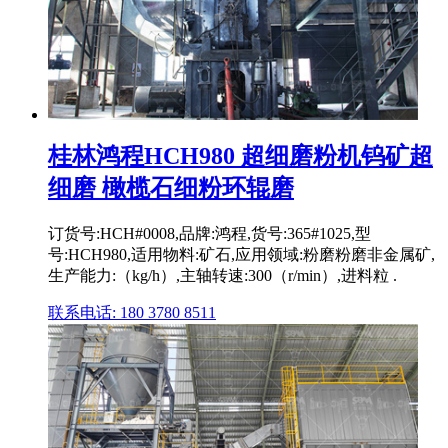
桂林鸿程HCH980 超细磨粉机钨矿超
细磨 橄榄石细粉环辊磨
订货号:HCH#0008,品牌:鸿程,货号:365#1025,型
号:HCH980,适用物料:矿石,应用领域:粉磨粉磨非金属矿,
生产能力:（kg/h）,主轴转速:300（r/min）,进料粒 .
联系电话: 180 3780 8511