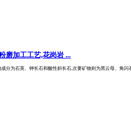
磨加工工艺,花岗岩 ...
成分为石英、钾长石和酸性斜长石,次要矿物则为黑云母、角闪石