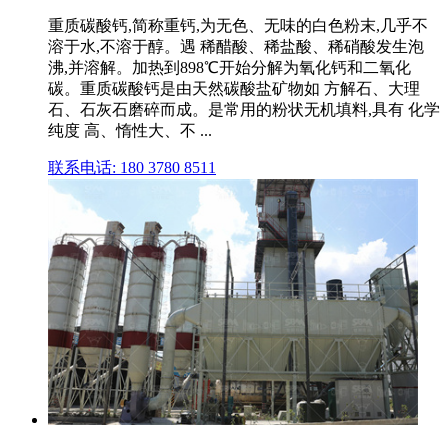
重质碳酸钙,简称重钙,为无色、无味的白色粉末,几乎不
溶于水,不溶于醇。遇 稀醋酸、稀盐酸、稀硝酸发生泡
沸,并溶解。加热到898℃开始分解为氧化钙和二氧化
碳。重质碳酸钙是由天然碳酸盐矿物如 方解石、大理
石、石灰石磨碎而成。是常用的粉状无机填料,具有 化学
纯度 高、惰性大、不 ...
联系电话: 180 3780 8511