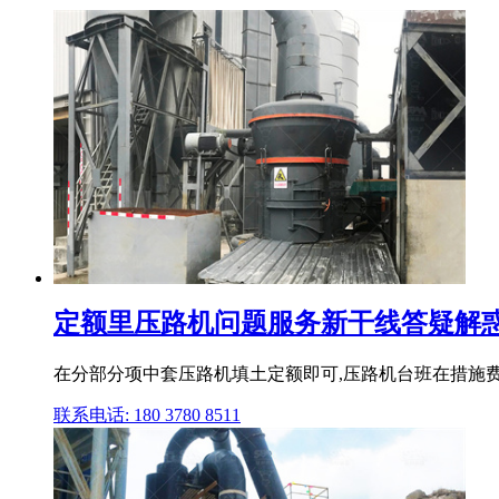
定额里压路机问题服务新干线答疑解
在分部分项中套压路机填土定额即可,压路机台班在措施费
联系电话: 180 3780 8511