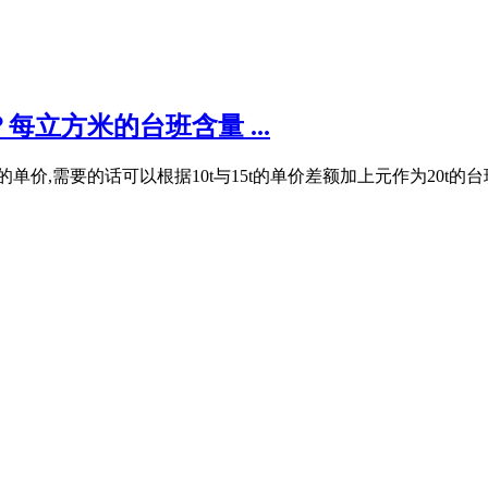
立方米的台班含量 ...
t的单价,需要的话可以根据10t与15t的单价差额加上元作为20t的