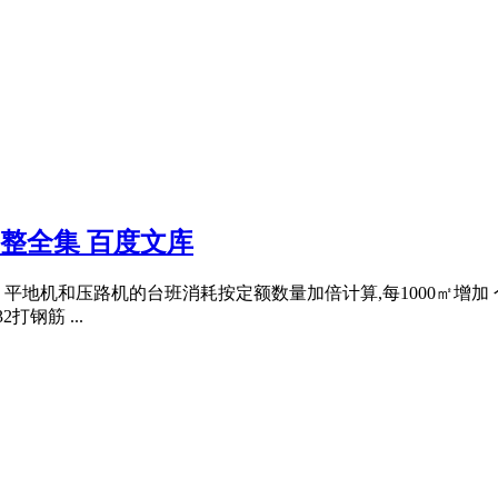
调整全集 百度文库
机和压路机的台班消耗按定额数量加倍计算,每1000㎡增加 个工日
打钢筋 ...