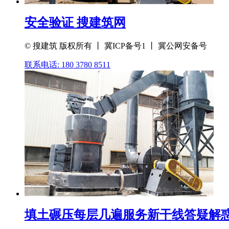
安全验证 搜建筑网
© 搜建筑 版权所有 丨 冀ICP备号1 丨 冀公网安备号
联系电话: 180 3780 8511
填土碾压每层几遍服务新干线答疑解