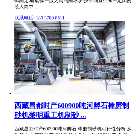
体固定,研磨体一般为钢制圆球,并按不同直径和一定比例
装入筒中 ...
联系电话: 180 3780 8511
西藏昌都时产600900吨河孵石棒磨制
砂机黎明重工机制砂 ...
西藏昌都时产600900吨河孵石 棒磨制砂机可行性分析 从