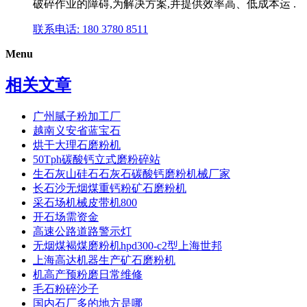
破碎作业的障碍,为解决方案,并提供效率高、低成本运 .
联系电话: 180 3780 8511
Menu
相关文章
广州腻子粉加工厂
越南义安省蓝宝石
烘干大理石磨粉机
50Tph碳酸钙立式磨粉碎站
生石灰山硅石石灰石碳酸钙磨粉机械厂家
长石沙无烟煤重钙粉矿石磨粉机
采石场机械皮带机800
开石场需资金
高速公路道路警示灯
无烟煤褐煤磨粉机hpd300-c2型上海世邦
上海高达机器生产矿石磨粉机
机高产预粉磨日常维修
毛石粉碎沙子
国内石厂多的地方是哪