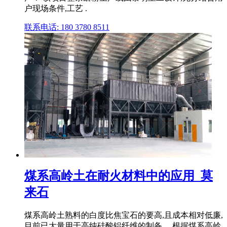
户现场条件,工艺 .
联系电话: 180 3780 8511
煤系高岭土在耐火材料中的应用_莫
来石
煤系高岭土熟料的白度比焦宝石的要高,且成本相对低廉,
目前已大量用于高纯硅酸铝纤维的制备。 根据煤系高岭