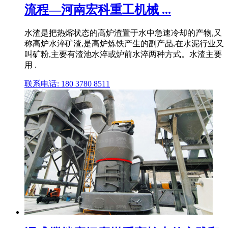
流程—河南宏科重工机械 ...
水渣是把热熔状态的高炉渣置于水中急速冷却的产物,又
称高炉水淬矿渣,是高炉炼铁产生的副产品,在水泥行业又
叫矿粉,主要有渣池水淬或炉前水淬两种方式。水渣主要
用 .
联系电话: 180 3780 8511