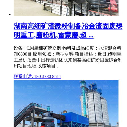
湖南高细矿渣微粉制备冶金渣固废黎
明重工,磨粉机,雷蒙磨,超 ...
设备：LM超细矿渣立磨 物料及成品细度：水渣混合料
700800目 应用领域：新型材料 项目描述：近日,黎明重
工磨机质量中国行走访团队来到某高细矿粉固废综合利
用项目现场,以该项目 .
联系电话: 180 3780 8511