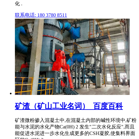
化 .
联系电话: 180 3780 8511
矿渣（矿山工业名词）_百度百科
矿渣微粉掺入混凝土中,在混凝土内部的碱性环境中,矿粉
能与水泥的水化产物Ca(0H) 2 发生"二次水化反应",而且
能促进水泥进一步水化生成更多的CSH凝胶,使集料界面