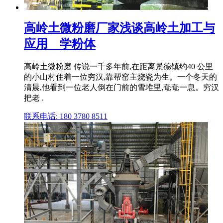
高岭土微粉磨厂家浅谈高岭土加工与
应用 _ 学粉体
高岭土微粉磨 传说一千多年前,在距离景德镇约40 公里
的小山村住着一位穷汉,靠帮窑主烧瓷为生。一个冬天的
清晨,他看到一位老人倒在门前的雪堆里,奄奄一息。穷汉
把老 .
联系电话: 180 3780 8511