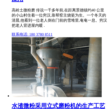
高岭土微粉磨 传说一千多年前,在距离景德镇约40 公里
的小山村住着一位穷汉,靠帮窑主烧瓷为生。一个冬天的
清晨,他看到一位老人倒在门前的雪堆里,奄奄一息。穷汉
把老人背进屋内暖 .
联系电话: 180 3780 8511
水渣微粉采用立式磨粉机的生产工艺