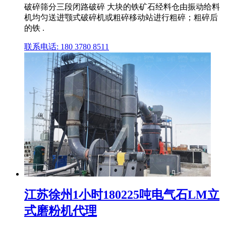
破碎筛分三段闭路破碎 大块的铁矿石经料仓由振动给料
机均匀送进颚式破碎机或粗碎移动站进行粗碎；粗碎后
的铁 .
联系电话: 180 3780 8511
江苏徐州1小时180225吨电气石LM立
式磨粉机代理