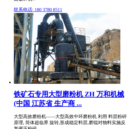
联系电话: 180 3780 8511
铁矿石专用大型磨粉机 ZH 万和机械
(中国 江苏省 生产商 ...
大型高效磨粉机——大型高效中环磨粉机 利用 料层粉碎
原理, 筒体超临界 旋转,形成稳定料层,磨辊对物料实施反
复碾压粉碎。