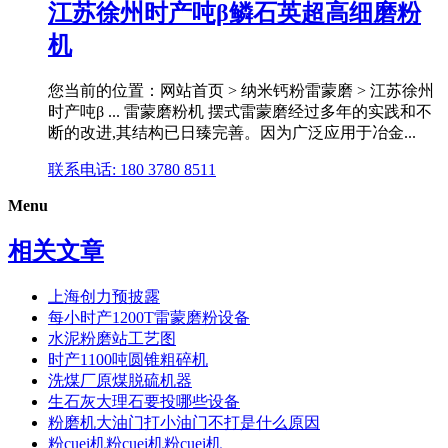
江苏徐州时产吨β鳞石英超高细磨粉
机
您当前的位置：网站首页 > 纳米钙粉雷蒙磨 > 江苏徐州
时产吨β ... 雷蒙磨粉机 摆式雷蒙磨经过多年的实践和不
断的改进,其结构已日臻完善。因为广泛应用于冶金...
联系电话: 180 3780 8511
Menu
相关文章
上海创力预披露
每小时产1200T雷蒙磨粉设备
水泥粉磨站工艺图
时产1100吨圆锥粗碎机
洗煤厂原煤脱硫机器
生石灰大理石要投哪些设备
粉磨机大油门打小油门不打是什么原因
粉cuei机粉cuei机粉cuei机