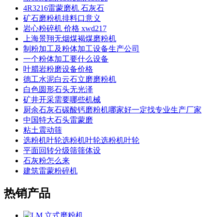
4R3216雷蒙磨机 石灰石
矿石磨粉机排料口意义
岩心粉碎机 价格 xwd217
上海景翔无烟煤褐煤磨粉机
制粉加工及粉体加工设备生产公司
一个粉体加工要什么设备
叶腊岩粉磨设备价格
德工水泥白云石立磨磨粉机
白色圆形石头无光泽
矿井开采需要哪些机械
厨余石灰石碳酸钙磨粉机哪家好一定找专业生产厂家
中国特大石头雷蒙磨
粘土震动筛
选粉机叶轮选粉机叶轮选粉机叶轮
平面回转分级筛筛体设
石灰粉怎么来
建筑雷蒙粉碎机
热销产品