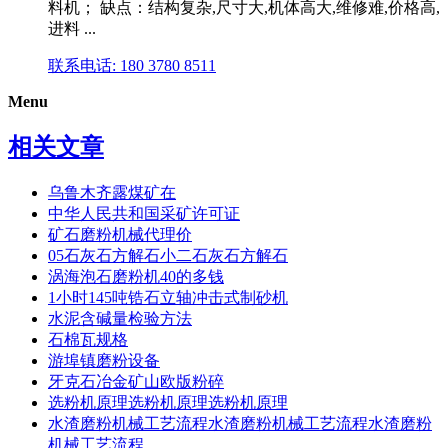
料机； 缺点：结构复杂,尺寸大,机体高大,维修难,价格高,
进料 ...
联系电话: 180 3780 8511
Menu
相关文章
乌鲁木齐露煤矿在
中华人民共和国采矿许可证
矿石磨粉机械代理价
05石灰石方解石小二石灰石方解石
涡海泡石磨粉机40的多钱
1小时145吨锆石立轴冲击式制砂机
水泥含碱量检验方法
石棉瓦规格
游埠镇磨粉设备
牙克石冶金矿山欧版粉碎
选粉机原理选粉机原理选粉机原理
水渣磨粉机械工艺流程水渣磨粉机械工艺流程水渣磨粉
机械工艺流程