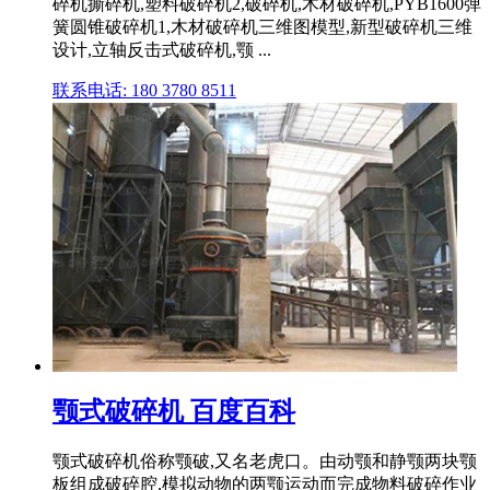
碎机撕碎机,塑料破碎机2,破碎机,木材破碎机,PYB1600弹
簧圆锥破碎机1,木材破碎机三维图模型,新型破碎机三维
设计,立轴反击式破碎机,颚 ...
联系电话: 180 3780 8511
颚式破碎机 百度百科
颚式破碎机俗称颚破,又名老虎口。由动颚和静颚两块颚
板组成破碎腔,模拟动物的两颚运动而完成物料破碎作业