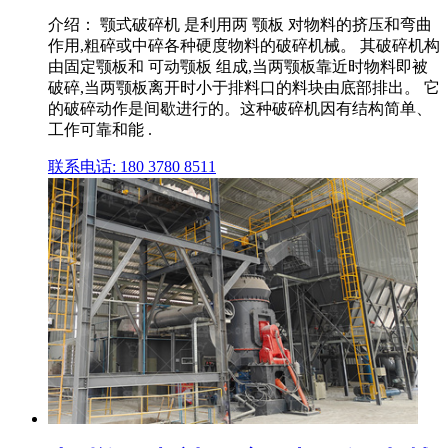
介绍： 颚式破碎机 是利用两 颚板 对物料的挤压和弯曲
作用,粗碎或中碎各种硬度物料的破碎机械。 其破碎机构
由固定颚板和 可动颚板 组成,当两颚板靠近时物料即被
破碎,当两颚板离开时小于排料口的料块由底部排出。 它
的破碎动作是间歇进行的。这种破碎机因有结构简单、
工作可靠和能 .
联系电话: 180 3780 8511