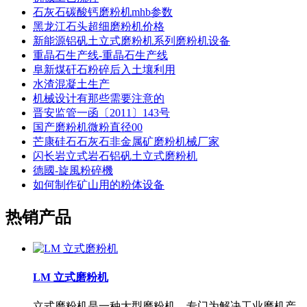
石灰石碳酸钙磨粉机mhb参数
黑龙江石头超细磨粉机价格
新能源铝矾土立式磨粉机系列磨粉机设备
重晶石生产线-重晶石生产线
阜新煤矸石粉碎后入土壤利用
水渣混凝土生产
机械设计有那些需要注意的
晋安监管一函〔2011〕143号
国产磨粉机微粉直径00
芒康硅石石灰石非金属矿磨粉机械厂家
闪长岩立式岩石铝矾土立式磨粉机
德國-旋風粉碎機
如何制作矿山用的粉体设备
热销产品
LM 立式磨粉机
立式磨粉机是一种大型磨粉机，专门为解决工业磨机产