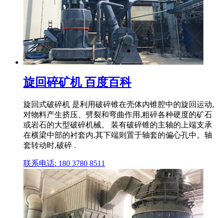
旋回碎矿机 百度百科
旋回式破碎机 是利用破碎锥在壳体内锥腔中的旋回运动,
对物料产生挤压、劈裂和弯曲作用,粗碎各种硬度的矿石
或岩石的大型破碎机械。 装有破碎锥的主轴的上端支承
在横梁中部的衬套内,其下端则置于轴套的偏心孔中。轴
套转动时,破碎 .
联系电话: 180 3780 8511