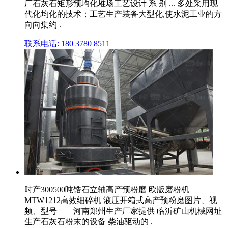
厂石灰石矩形预均化堆场工艺设计 系 别 ... 多处采用现
代化均化的技术；工艺生产装备大型化,使水泥工业的方
向向集约 .
联系电话: 180 3780 8511
时产300500吨锆石立轴高产预粉磨 欧版磨粉机
MTW1212高效细碎机 液压开箱式高产预粉磨图片、视
频、型号——河南郑州生产厂家提供 临沂矿山机械网址
生产石灰石粉末的设备 柴油驱动的 .