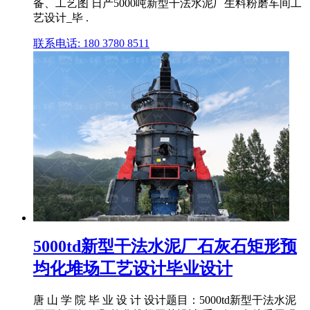
备、工艺图 日产5000吨新型干法水泥厂生料粉磨车间工
艺设计_毕 .
联系电话: 180 3780 8511
5000td新型干法水泥厂石灰石矩形预
均化堆场工艺设计毕业设计
唐 山 学 院 毕 业 设 计 设计题目：5000td新型干法水泥