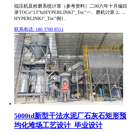
辊压机及粉磨系统计算（参考资料）二00六年十月编目
录TOCo"13"hzHYPERLINKl"_Toc"一、磨机计算 2.. ...
HYPERLINKl"_Toc"例1 .
联系电话: 180 3780 8511
5000td新型干法水泥厂石灰石矩形预
均化堆场工艺设计_毕业设计