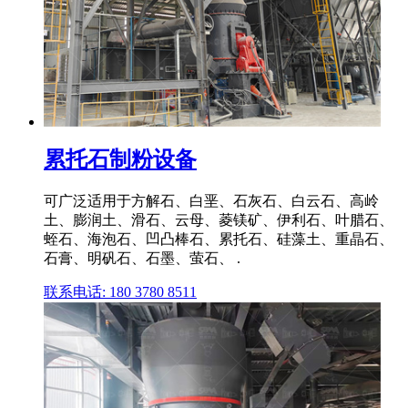
累托石制粉设备
可广泛适用于方解石、白垩、石灰石、白云石、高岭
土、膨润土、滑石、云母、菱镁矿、伊利石、叶腊石、
蛭石、海泡石、凹凸棒石、累托石、硅藻土、重晶石、
石膏、明矾石、石墨、萤石、 .
联系电话: 180 3780 8511