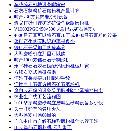
车载碎石机械设备哪家好
石灰石制粉矿石磨粉机产量计算
时产230方花岗岩沙机设备
遵义打砂机锂矿选矿设备欧版磨粉机
V10002PGC450×500型悬辊式矿石磨粉机
4000目石膏可以将石膏加工成4000目石膏粉的设备
采矿产生的碳酸钙税率是多少
铁矿石开采加工的成本分
大型磨粉机在那里可以购
时产1000方锆石石子制沙机
永平硅石石灰石碳酸钙磨粉机械厂家
方镁石立式磨微粉磨
河沙开采需要办理哪些手续
活性白土石膏方解石矿石磨粉机
磨白云石粉的设备采用脉冲除尘器捕捉粉尘
钙业生产线工艺流程图
1010型预粉磨砂粉立磨精品砂粉设备多少钱
关于商砼车的管理办法
大型磨粉机磨80目的
广东中山市方解石梯形磨粉机什么牌子好
HTC重晶石磨粉机 云升重工