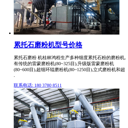
累托石磨粉机型号价格
累托石磨粉 机桂林鸿程生产多种细度累托石粉的磨粉机,
有传统的雷蒙磨粉机(80~325目),升级版雷蒙磨粉机
(80~600目),超细环辊磨粉机(80~1250目),立式磨粉机和超
.
联系电话: 180 3780 8511