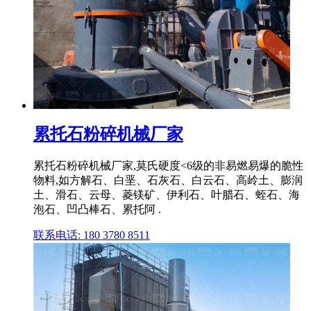
累托石粉碎机械厂家
累托石粉碎机械厂家,莫氏硬度<6级的非易燃易爆的脆性
物料,如方解石、白垩、石灰石、白云石、高岭土、膨润
土、滑石、云母、菱镁矿、伊利石、叶腊石、蛭石、海
泡石、凹凸棒石、累托阿 .
联系电话: 180 3780 8511