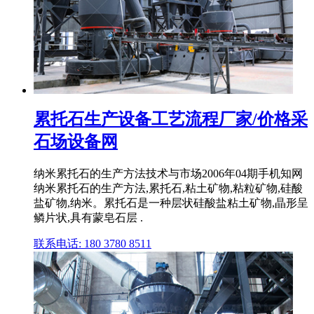
累托石生产设备工艺流程厂家/价格采
石场设备网
纳米累托石的生产方法技术与市场2006年04期手机知网
纳米累托石的生产方法,累托石,粘土矿物,粘粒矿物,硅酸
盐矿物,纳米。累托石是一种层状硅酸盐粘土矿物,晶形呈
鳞片状,具有蒙皂石层 .
联系电话: 180 3780 8511