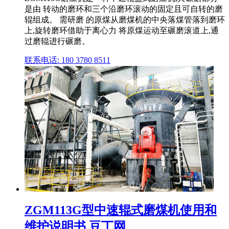
是由 转动的磨环和三个沿磨环滚动的固定且可自转的磨
辊组成。 需研磨 的原煤从磨煤机的中央落煤管落到磨环
上,旋转磨环借助于离心力 将原煤运动至碾磨滚道上,通
过磨辊进行碾磨。
联系电话: 180 3780 8511
ZGM113G型中速辊式磨煤机使用和
维护说明书 豆丁网