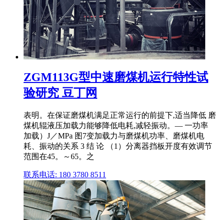
ZGM113G型中速磨煤机运行特性试
验研究 豆丁网
表明。在保证磨煤机满足正常运行的前提下,适当降低 磨
煤机辊液压加载力能够降低电耗,减轻振动。— 一功率
加载）J／MPa 图7变加载力与磨煤机功率、磨煤机电
耗、振动的关系 3 结 论 （1）分离器挡板开度有效调节
范围在45。～65。之
联系电话: 180 3780 8511