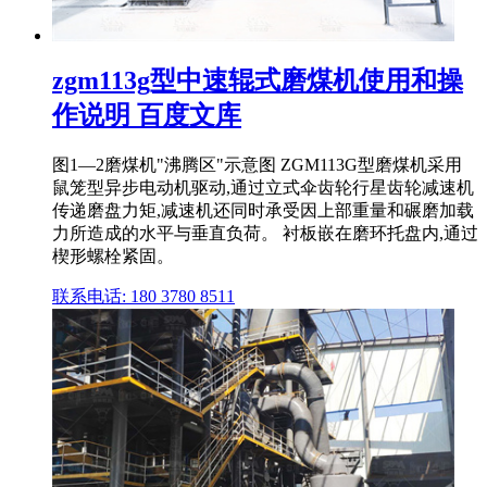
zgm113g型中速辊式磨煤机使用和操
作说明 百度文库
图1―2磨煤机"沸腾区"示意图 ZGM113G型磨煤机采用
鼠笼型异步电动机驱动,通过立式伞齿轮行星齿轮减速机
传递磨盘力矩,减速机还同时承受因上部重量和碾磨加载
力所造成的水平与垂直负荷。 衬板嵌在磨环托盘内,通过
楔形螺栓紧固。
联系电话: 180 3780 8511