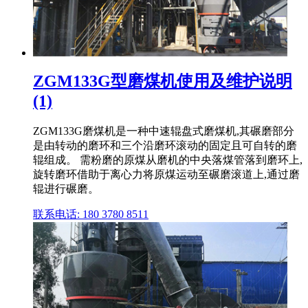
ZGM133G型磨煤机使用及维护说明
(1)
ZGM133G磨煤机是一种中速辊盘式磨煤机,其碾磨部分
是由转动的磨环和三个沿磨环滚动的固定且可自转的磨
辊组成。 需粉磨的原煤从磨机的中央落煤管落到磨环上,
旋转磨环借助于离心力将原煤运动至碾磨滚道上,通过磨
辊进行碾磨。
联系电话: 180 3780 8511