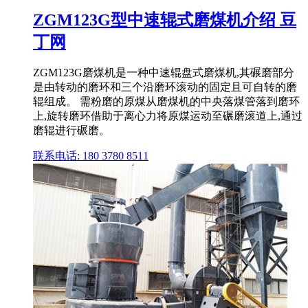
ZGM123G型中速辊式磨煤机介绍 豆
丁网
ZGM123G磨煤机是一种中速辊盘式磨煤机,其碾磨部分
是由转动的磨环和三个沿磨环滚动的固定且可自转的磨
辊组成。 需粉磨的原煤从磨煤机的中央落煤管落到磨环
上,旋转磨环借助于离心力将原煤运动至碾磨滚道上,通过
磨辊进行碾磨。
联系电话: 180 3780 8511