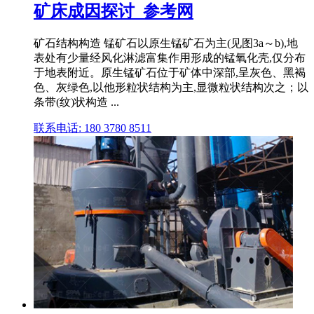
矿床成因探讨_参考网
矿石结构构造 锰矿石以原生锰矿石为主(见图3a～b),地
表处有少量经风化淋滤富集作用形成的锰氧化壳,仅分布
于地表附近。原生锰矿石位于矿体中深部,呈灰色、黑褐
色、灰绿色,以他形粒状结构为主,显微粒状结构次之；以
条带(纹)状构造 ...
联系电话: 180 3780 8511