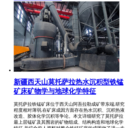
新疆西天山莫托萨拉热水沉积型铁锰
矿床矿物学与地球化学特征
莫托萨拉铁锰矿床位于西天山阿吾拉勒成矿带东端,研究
程度相对薄弱,在矿床成因方面存在热水沉积、沉积热液
改造、胶体化学沉积等争论。本文详细研究了莫托萨拉
最上层锰矿及其围岩的矿物组成、结构构造和地球化学