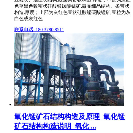
色至黑色致密状硅酸锰碳酸锰矿,微晶细晶结构、条带状
构造,厚度；上部为灰红色豆状硅酸锰碳酸锰矿,豆粒为灰
白色或灰红色
联系电话: 180 3780 8511
氧化锰矿石结构构造及原理_氧化锰
矿石结构构造说明_氧化 ...