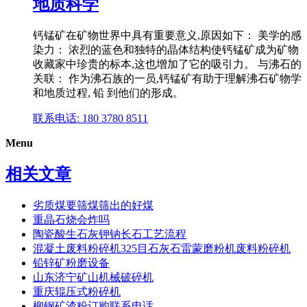
地质科学
钙锰矿在矿物世界中具有重要意义,原因如下： 美学的感
染力： 浓烈的蓝色和独特的晶体结构使钙锰矿成为矿物
收藏家中珍贵的标本,这也增加了它的吸引力。 与沸石的
关联： 作为沸石族的一员,钙锰矿有助于理解沸石矿物学
和地质过程, 铅 到他们的形成。
联系电话: 180 3780 8511
Menu
相关文章
劣质煤要筛煤筛出的好煤
重晶石烧会炸吗
陶瓷酸生石灰钾钠长石工艺流程
混凝土废料粉碎机325目石灰石雷蒙磨粉机废料粉碎机
铅锌矿粉磨设备
山东济宁矿山机械破碎机
重庆辊压式粉碎机
柳钢矿渣粉订购联系电话