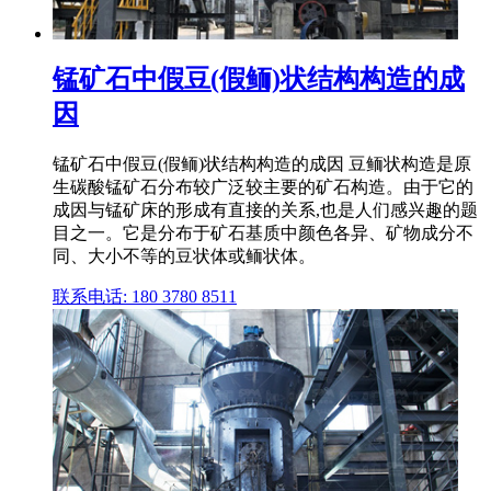
锰矿石中假豆(假鲕)状结构构造的成
因
锰矿石中假豆(假鲕)状结构构造的成因 豆鲕状构造是原
生碳酸锰矿石分布较广泛较主要的矿石构造。由于它的
成因与锰矿床的形成有直接的关系,也是人们感兴趣的题
目之一。它是分布于矿石基质中颜色各异、矿物成分不
同、大小不等的豆状体或鲕状体。
联系电话: 180 3780 8511