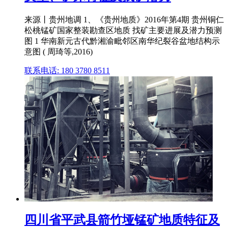
来源丨贵州地调 1、《贵州地质》2016年第4期 贵州铜仁
松桃锰矿国家整装勘查区地质 找矿主要进展及潜力预测
图 1 华南新元古代黔湘渝毗邻区南华纪裂谷盆地结构示
意图 ( 周琦等,2016)
联系电话: 180 3780 8511
四川省平武县箭竹垭锰矿地质特征及