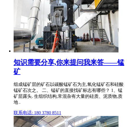
知识需要分享,你来提问我来答——锰
矿
组成锰矿层的矿石以碳酸锰矿石为主,氧化锰矿石和硅酸
锰矿石次之。 二、锰矿的直接找矿标志有哪些？ 1、锰
矿层露头. 生组织结构,常混杂有大量的硅质、泥质物,质
地 .
联系电话: 180 3780 8511