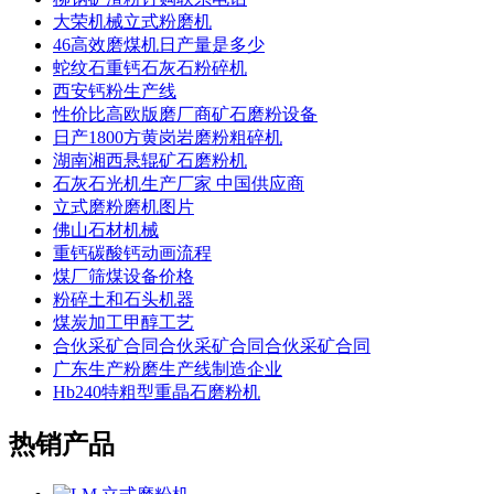
大荣机械立式粉磨机
46高效磨煤机日产量是多少
蛇纹石重钙石灰石粉碎机
西安钙粉生产线
性价比高欧版磨厂商矿石磨粉设备
日产1800方黄岗岩磨粉粗碎机
湖南湘西悬辊矿石磨粉机
石灰石光机生产厂家 中国供应商
立式磨粉磨机图片
佛山石材机械
重钙碳酸钙动画流程
煤厂筛煤设备价格
粉碎土和石头机器
煤炭加工甲醇工艺
合伙采矿合同合伙采矿合同合伙采矿合同
广东生产粉磨生产线制造企业
Hb240特粗型重晶石磨粉机
热销产品