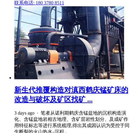
联系电话: 180 3780 8511
新生代推覆构造对滇西鹤庆锰矿床的
改造与破坏及矿区找矿 ...
3 days ago · 笔者从诺利期鹤庆含锰盆地的沉积构造演
化、含锰盆地岩相古地理、含矿层岩性划分、及成矿作
用特征标志等进行系统梳理,得出其成因认识为受控于同
生断裂的火山热水–沉积 .