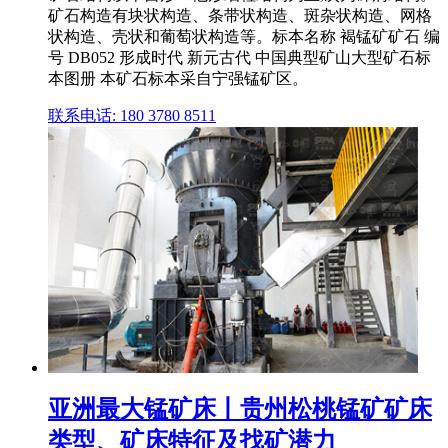
矿石构造有块状构造、条带状构造、斑杂状构造、网格
状构造、壳状和葡萄状构造等。标本名称 褐锰矿矿石 编
号 DB052 形成时代 新元古代 中国典型矿山大型矿石标
本图册 本矿石标本采自宁强锰矿区。
联系电话: 180 3780 8511
亚洲最大锰矿床丨贵州松桃锰矿矿床
类型、矿床特征及找矿潜力