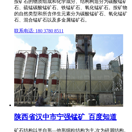
按矿石的物质组成和化学成分、结构构造分为碳酸锰矿
石、硫锰碳酸锰矿石、铁锰矿石、氧化锰矿石。按矿物
的自然类型和所含伴生元素分为碳酸锰矿石、氧化锰矿
石、混合锰矿石以及多金属锰矿石。
联系电话: 180 3780 8511
陕西省汉中市宁强锰矿_百度知道
矿石结构以半自形—他形细粒结构为主,次为碎屑结构。