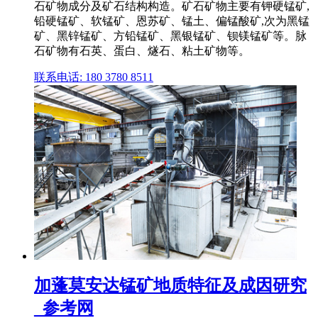
石矿物成分及矿石结构构造。矿石矿物主要有钾硬锰矿,
铅硬锰矿、软锰矿、恩苏矿、锰土、偏锰酸矿,次为黑锰
矿、黑锌锰矿、方铅锰矿、黑银锰矿、钡镁锰矿等。脉
石矿物有石英、蛋白、燧石、粘土矿物等。
联系电话: 180 3780 8511
加蓬莫安达锰矿地质特征及成因研究
_参考网