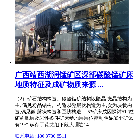
广西靖西湖润锰矿区深部碳酸锰矿床
地质特征及成矿物质来源 ...
（2）矿石结构构造。碳酸锰矿结构以隐晶 微晶结构为
主, 偶见粉晶结构。构造以微层状构造为主,次为块状构
造,偶见微 脉状构造和豆状构造。 5?矿床成因探讨51?成
矿的地层及岩性条件矿床受地层层位控制明显36个矿体
有19个赋存于黄龙组下段大理岩14 ...
联系电话: 180 3780 8511