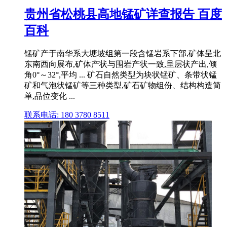
贵州省松桃县高地锰矿详查报告 百度
百科
锰矿产于南华系大塘坡组第一段含锰岩系下部,矿体呈北
东南西向展布,矿体产状与围岩产状一致,呈层状产出,倾
角0°～32°,平均 ... 矿石自然类型为块状锰矿、条带状锰
矿和气泡状锰矿等三种类型,矿石矿物组份、结构构造简
单,品位变化 ...
联系电话: 180 3780 8511