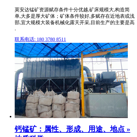
莫安达锰矿资源赋存条件十分优越,矿床规模大,构造简
单,大多是厚大矿体；矿体条件较好,多赋存在近地表或浅
部,宜大规模大装备机械化露天开采,目前生产的主要是高
.
联系电话: 180 3780 8511
钙锰矿：属性、形成、用途、地点 »