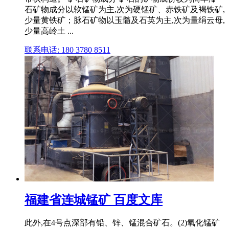
石矿物成分以软锰矿为主,次为硬锰矿、赤铁矿及褐铁矿,
少量黄铁矿；脉石矿物以玉髓及石英为主,次为量绢云母,
少量高岭土 ...
联系电话: 180 3780 8511
福建省连城锰矿 百度文库
此外,在4号点深部有铅、锌、锰混合矿石。(2)氧化锰矿