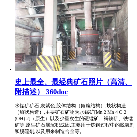
史上最全、最经典矿石照片（高清、
附描述） 360doc
水锰矿矿石 灰紫色,胶体结构（鲕粒结构）,块状构造
（鲕状构造）,主要矿石矿物为水锰矿[Mn 2 Mn 4 O 2
(OH) 2]（原生）以及少量次生的硬锰矿、褐铁矿、铁锰
矿等,原生矿石属沉积成因,主要用于炼钢过程中的脱氧剂
和脱硫剂,以及用来制造合金等。