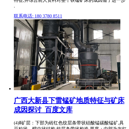
特征,并综合前人资料对整个铁锰矿床的成因做了进一步
.
联系电话: 180 3780 8511
广西大新县下雷锰矿地质特征与矿床
成因探讨_百度文库
(4)Ⅱ矿层：下部为砖红色纹层条带状硅酸锰碳酸锰矿,具
豆粒状、蠕虫状结构,纹层条带状构造,厚度；中部为灰红