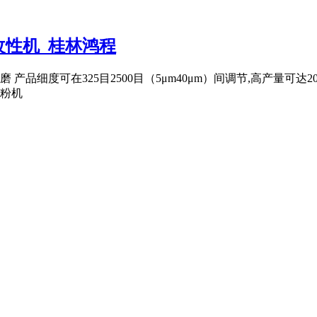
性机_桂林鸿程
品细度可在325目2500目（5μm40μm）间调节,高产量可达2
磨粉机