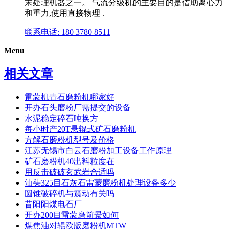
末处理机器之一。 气流分级机的主要目的是借助离心力
和重力,使用直接物理 .
联系电话: 180 3780 8511
Menu
相关文章
雷蒙机青石磨粉机哪家好
开办石头磨粉厂需提交的设备
水泥稳定碎石吨换方
每小时产20T悬辊式矿石磨粉机
方解石磨粉机型号及价格
江苏无锡市白云石磨粉加工设备工作原理
矿石磨粉机40出料粒度在
用反击破破玄武岩合适吗
汕头325目石灰石雷蒙磨粉机处理设备多少
圆锥破碎机与震动有关吗
昔阳阳煤电石厂
开办200目雷蒙磨前景如何
煤焦油对辊欧版磨粉机MTW