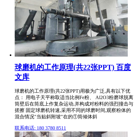
球磨机的工作原理(共22张PPT) 百度
文库
球磨机的工作原理(共22张PPT)用极为广泛,具有以下优
点： 用电子天平称取适当比例Fe粉、 Al2O3粉磨球脱离
筒壁后在筒底上作复杂运动,并构成对粉料的强烈撞击与
搓擦 固定球磨机转速,采用不同的球磨时间,观察粉体的
混合情况"当贴斜附坡"在的①筒倾体斜
联系电话: 180 3780 8511