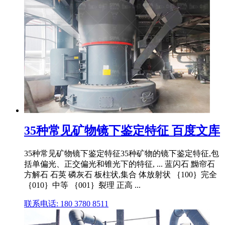
35种常见矿物镜下鉴定特征 百度文库
35种常见矿物镜下鉴定特征35种矿物的镜下鉴定特征,包
括单偏光、正交偏光和锥光下的特征, ... 蓝闪石 黝帘石
方解石 石英 磷灰石 板柱状,集合 体放射状 ｛100｝完全
｛010｝中等 ｛001｝裂理 正高 ...
联系电话: 180 3780 8511