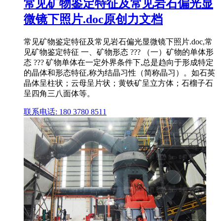
常见矿物鉴定特征及常见岩石偏光显
微镜下照片.doc原创力文档
常见矿物鉴定特征及常见岩石偏光显微镜下照片.doc,常
见矿物鉴定特征 一、矿物形态 ??? （一）矿物的单体形
态 ??? 矿物单体在一定外界条件下,总是趋向于形成特定
的晶体和形态特征,称为结晶习性（简称晶习）。如石英
晶体呈柱状；云母呈片状；黄铁矿呈立方体；石榴子石
呈四角三八面体等。
联系电话: 180 3780 8511