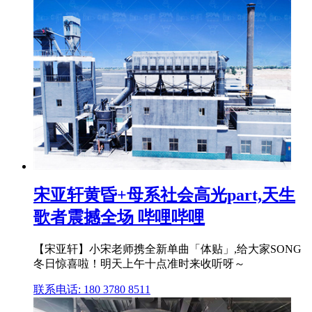
宋亚轩黄昏+母系社会高光part,天生
歌者震撼全场 哔哩哔哩
【宋亚轩】小宋老师携全新单曲「体贴」,给大家SONG
冬日惊喜啦！明天上午十点准时来收听呀～
联系电话: 180 3780 8511