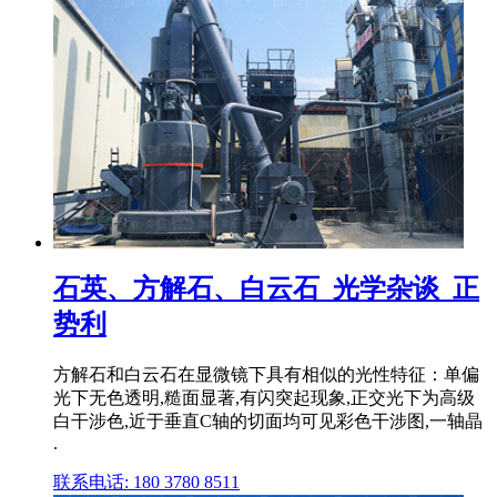
石英、方解石、白云石_光学杂谈_正
势利
方解石和白云石在显微镜下具有相似的光性特征：单偏
光下无色透明,糙面显著,有闪突起现象,正交光下为高级
白干涉色,近于垂直C轴的切面均可见彩色干涉图,一轴晶
.
联系电话: 180 3780 8511