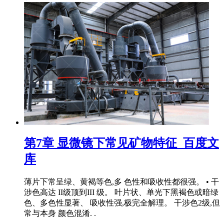
第7章 显微镜下常见矿物特征_百度文
库
薄片下常呈绿、黄褐等色,多 色性和吸收性都很强。 • 干
涉色高达 II级顶到III 级。 叶片状、单光下黑褐色或暗绿
色、多色性显著、 吸收性强,极完全解理。 干涉色2级,但
常与本身 颜色混淆. .