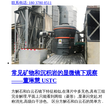
联系电话: 180 3780 8511
常见矿物和沉积岩的显微镜下观察
——董琳慧 USTC
方解石和白云石镜下特征相似,在薄片中多无色,具有三组
完全解理,平面上只能看到两组（菱形）,显著闪突起,对
称消光,高级白干涉色。 区分方解石和白云石的简单方 .