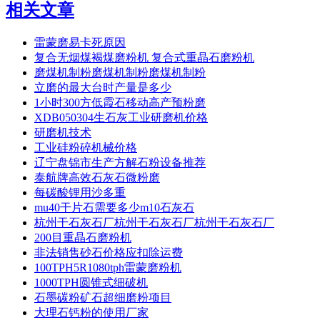
相关文章
雷蒙磨易卡死原因
复合无烟煤褐煤磨粉机 复合式重晶石磨粉机
磨煤机制粉磨煤机制粉磨煤机制粉
立磨的最大台时产量是多少
1小时300方低霞石移动高产预粉磨
XDB050304生石灰工业研磨机价格
研磨机技术
工业硅粉碎机械价格
辽宁盘锦市生产方解石粉设备推荐
泰航牌高效石灰石微粉磨
每碳酸锂用沙多重
mu40干片石需要多少m10石灰石
杭州干石灰石厂杭州干石灰石厂杭州干石灰石厂
200目重晶石磨粉机
非法销售砂石价格应扣除运费
100TPH5R1080tph雷蒙磨粉机
1000TPH圆锥式细破机
石墨碳粉矿石超细磨粉项目
大理石钙粉的使用厂家