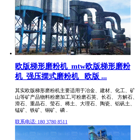
欧版梯形磨粉机_mtw欧版梯形磨粉
机_强压摆式磨粉机 _欧版 ...
其实欧版梯形磨粉机主要适用于冶金、建材、化工、矿
山等矿产品物料粉磨加工,可粉磨石英、长石、 方解石、
滑石、重晶石、莹石、稀土、大理石、陶瓷、铝矾土、
锰矿、铁矿、铜矿、磷 .
联系电话: 180 3780 8511