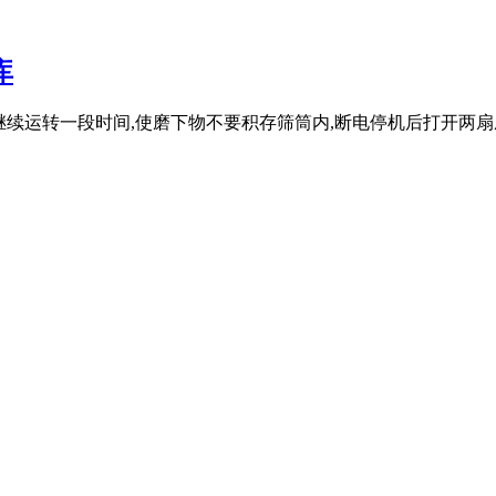
库
筛继续运转一段时间,使磨下物不要积存筛筒内,断电停机后打开两