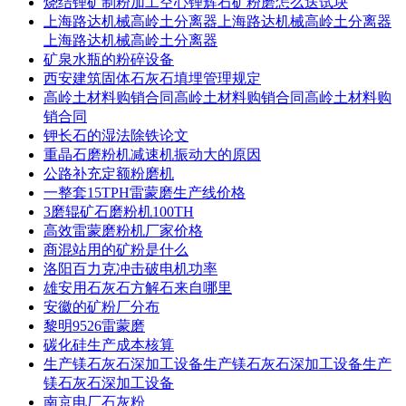
烧结锂矿制粉加工空心锂辉石矿粉磨怎么送试块
上海路达机械高岭土分离器上海路达机械高岭土分离器
上海路达机械高岭土分离器
矿泉水瓶的粉碎设备
西安建筑固体石灰石填埋管理规定
高岭土材料购销合同高岭土材料购销合同高岭土材料购
销合同
钾长石的湿法除铁论文
重晶石磨粉机减速机振动大的原因
公路补充定额粉磨机
一整套15TPH雷蒙磨生产线价格
3磨辊矿石磨粉机100TH
高效雷蒙磨粉机厂家价格
商混站用的矿粉是什么
洛阳百力克冲击破电机功率
雄安用石灰石方解石来自哪里
安徽的矿粉厂分布
黎明9526雷蒙磨
碳化硅生产成本核算
生产镁石灰石深加工设备生产镁石灰石深加工设备生产
镁石灰石深加工设备
南京电厂石灰粉