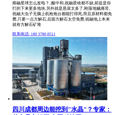
熔融星球怎么发电？..酸中和,祝融星啥都不缺,前提是你
打的下来更多地块,另外就是悬崖太多了,刚落地贼痛苦。
祝融大虫子无脑上机枪炮台都能打得死,而且原材料都免
费,只要一点方解石,后面方解石太空免费,祝融地上本来
就有方解石矿堆
联系电话: 180 3780 8511
四川成都周边能挖到"水晶"？专家：