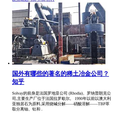
国外有哪些的著名的稀土冶金公司？
知乎
Solvay的前身是法国罗地亚公司 (Rhodia)、罗纳普朗克公
司,主要生产厂位于法国拉罗歇尔。 1990年以前以澳大利
亚独居石为原料,采用烧碱分解——硝酸溶解——TBP萃
取分离铀、钍和 .