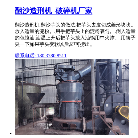
翻沙造刑机_破碎机厂家
翻沙造刑机,翻沙芋头的做法.把芋头去皮切成菱形块状,.
放入适量的淀粉。.用手把芋头上的淀粉裹匀。.倒入适量
的色拉油,油温上升后把芋头放入油锅用中火炸。.用筷子
夹一下如果芋头变软以后,即可捞出。
联系电话: 180 3780 8511