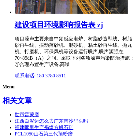
建设项目环境影响报告表 zj
项目噪声主要来自中频感应电炉、树脂砂造型线、树脂
砂再生线、振动落砂机、混砂机、粘土砂再生线、抛丸
机、打磨机、环保风机等设备运行噪声,噪声源强在
70~85dB（A）之间。采取下列各项噪声污染防治措施：
①合理布置生产设备,高噪
联系电话: 180 3780 8511
Menu
相关文章
世帮雷蒙磨
江西白泥运怎么去广东南沙码头吗
福建哪里生产褐煤方解石矿
PCL1050山石第三代预粉磨