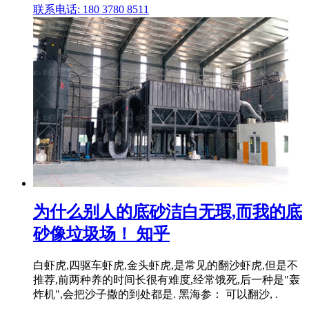
联系电话: 180 3780 8511
为什么别人的底砂洁白无瑕,而我的底
砂像垃圾场！ 知乎
白虾虎,四驱车虾虎,金头虾虎,是常见的翻沙虾虎,但是不
推荐,前两种养的时间长很有难度,经常饿死,后一种是"轰
炸机",会把沙子撒的到处都是. 黑海参： 可以翻沙, .