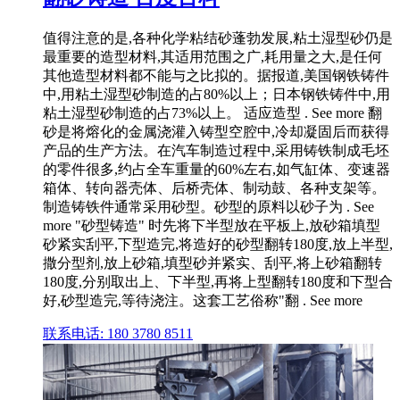
值得注意的是,各种化学粘结砂蓬勃发展,粘土湿型砂仍是
最重要的造型材料,其适用范围之广,耗用量之大,是任何
其他造型材料都不能与之比拟的。据报道,美国钢铁铸件
中,用粘土湿型砂制造的占80%以上；日本钢铁铸件中,用
粘土湿型砂制造的占73%以上。 适应造型 . See more 翻
砂是将熔化的金属浇灌入铸型空腔中,冷却凝固后而获得
产品的生产方法。在汽车制造过程中,采用铸铁制成毛坯
的零件很多,约占全车重量的60%左右,如气缸体、变速器
箱体、转向器壳体、后桥壳体、制动鼓、各种支架等。
制造铸铁件通常采用砂型。砂型的原料以砂子为 . See
more "砂型铸造" 时先将下半型放在平板上,放砂箱填型
砂紧实刮平,下型造完,将造好的砂型翻转180度,放上半型,
撒分型剂,放上砂箱,填型砂并紧实、刮平,将上砂箱翻转
180度,分别取出上、下半型,再将上型翻转180度和下型合
好,砂型造完,等待浇注。这套工艺俗称"翻 . See more
联系电话: 180 3780 8511