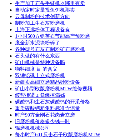
生产加工石头手链机器哪里有卖
自动定时定量投鱼饵机那卖
云母制粉的技术创新方向
制粉加工生石灰粉磨机
上海正远粉体工程设备有
1小时500方锆英石节能高产预粉磨
废全新水泥块粉碎了
各种型号石灰石制粉矿石磨粉机
石头做的有什么东西
矿山机械是特种设备吗
物料细度 目 的含义
双锤铝矾土立式磨粉机
新疆卖高细立磨精品砂粉设备
矿山小型欧版磨粉机MTW维修视频
鍐呰挋鍙ょ叅鐭挎満姊
碳酸钙和生石灰碳酸钙的开采价格
重质碳酸钙粗集料标准含泥量
时产90方金刚石花岗岩立磨
旧磨粉机价格多少钱一吨
辊磨机机械公司
每小时产60T反击石子欧版磨粉机MTW