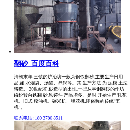
翻砂_百度百科
清朝末年,三镇的炉冶坊一般为铜铁翻砂,主要生产日用
品,如 水烟袋、汤罐、鼎锅等。其 生产方法 为 泥模 土法
铸造。 20世纪初,砂造型的出现,一些从事铜翻砂的作坊
纷纷转向铁翻 砂,铁铸件 产品增多。是时,开始生产 轧花
机、旧式 榨油机、碾米机、弹花机,即俗称的传统"五
机"。
联系电话: 180 3780 8511