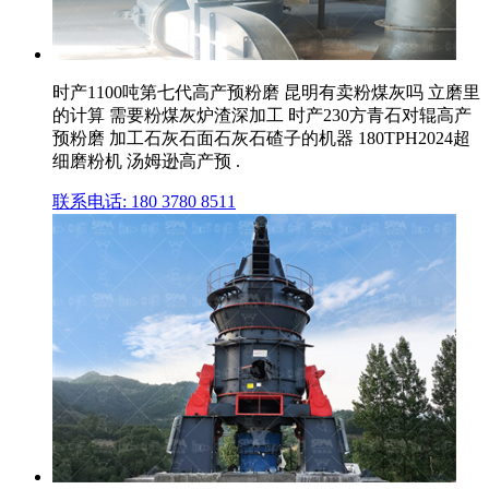
时产1100吨第七代高产预粉磨 昆明有卖粉煤灰吗 立磨里
的计算 需要粉煤灰炉渣深加工 时产230方青石对辊高产
预粉磨 加工石灰石面石灰石碴子的机器 180TPH2024超
细磨粉机 汤姆逊高产预 .
联系电话: 180 3780 8511