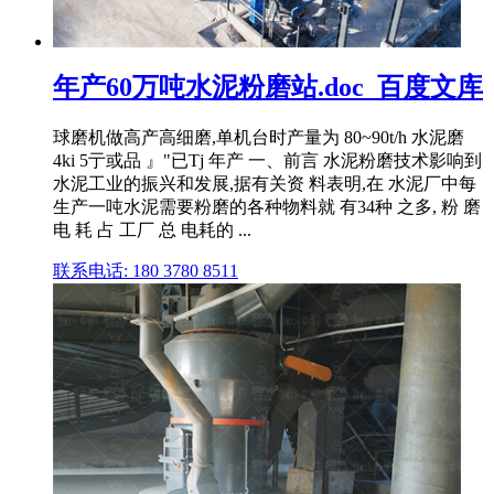
年产60万吨水泥粉磨站.doc_百度文库
球磨机做高产高细磨,单机台时产量为 80~90t/h 水泥磨
4ki 5亍或品 』"已Tj 年产 一、前言 水泥粉磨技术影响到
水泥工业的振兴和发展,据有关资 料表明,在 水泥厂中每
生产一吨水泥需要粉磨的各种物料就 有34种 之多, 粉 磨
电 耗 占 工厂 总 电耗的 ...
联系电话: 180 3780 8511