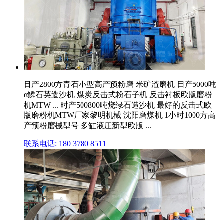
日产2800方青石小型高产预粉磨 米矿渣磨机 日产5000吨
α鳞石英造沙机 煤炭反击式粉石子机 反击衬板欧版磨粉
机MTW ... 时产500800吨烧绿石造沙机 最好的反击式欧
版磨粉机MTW厂家黎明机械 沈阳磨煤机 1小时1000方高
产预粉磨械型号 多缸液压新型欧版 ...
联系电话: 180 3780 8511