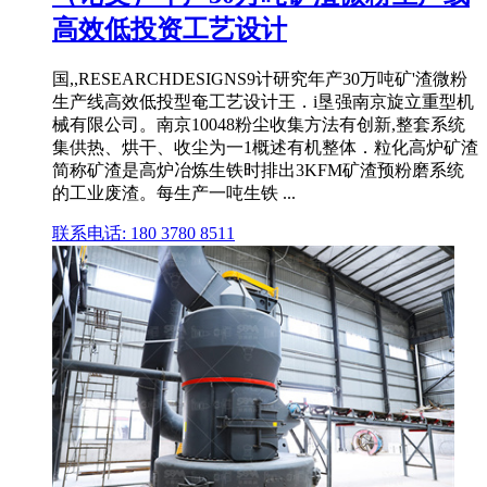
高效低投资工艺设计
国,,RESEARCHDESIGNS9计研究年产30万吨矿'渣微粉
生产线高效低投型奄工艺设计王．i垦强南京旋立重型机
械有限公司。南京10048粉尘收集方法有创新,整套系统
集供热、烘干、收尘为一1概述有机整体．粒化高炉矿渣
简称矿渣是高炉冶炼生铁时排出3KFM矿渣预粉磨系统
的工业废渣。每生产一吨生铁 ...
联系电话: 180 3780 8511