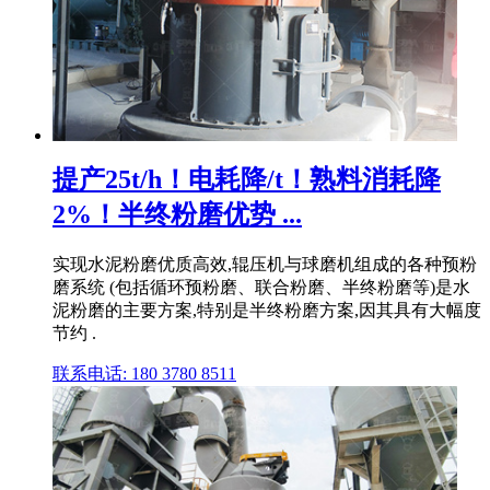
提产25t/h！电耗降/t！熟料消耗降
2%！半终粉磨优势 ...
实现水泥粉磨优质高效,辊压机与球磨机组成的各种预粉
磨系统 (包括循环预粉磨、联合粉磨、半终粉磨等)是水
泥粉磨的主要方案,特别是半终粉磨方案,因其具有大幅度
节约 .
联系电话: 180 3780 8511