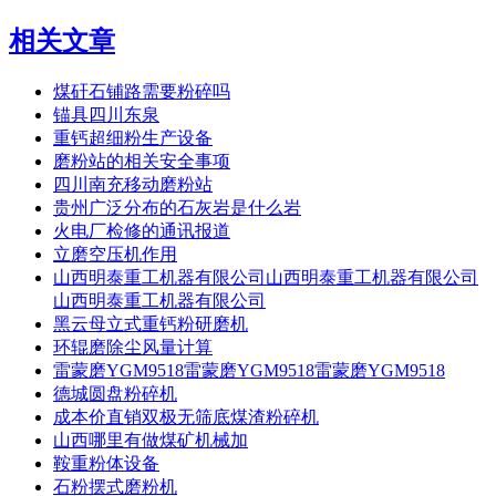
相关文章
煤矸石铺路需要粉碎吗
锚具四川东泉
重钙超细粉生产设备
磨粉站的相关安全事项
四川南充移动磨粉站
贵州广泛分布的石灰岩是什么岩
火电厂检修的通讯报道
立磨空压机作用
山西明泰重工机器有限公司山西明泰重工机器有限公司
山西明泰重工机器有限公司
黑云母立式重钙粉研磨机
环辊磨除尘风量计算
雷蒙磨YGM9518雷蒙磨YGM9518雷蒙磨YGM9518
德城圆盘粉碎机
成本价直销双极无筛底煤渣粉碎机
山西哪里有做煤矿机械加
鞍重粉体设备
石粉摆式磨粉机