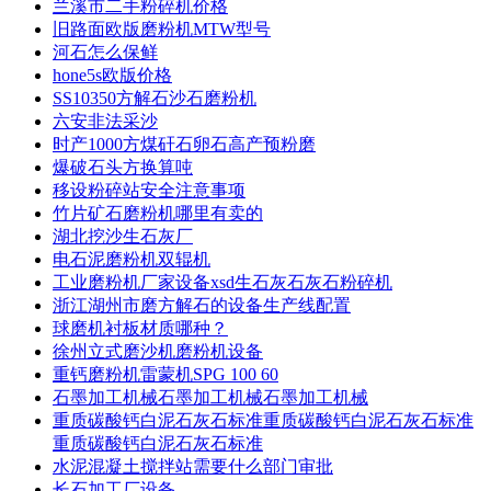
兰溪市二手粉碎机价格
旧路面欧版磨粉机MTW型号
河石怎么保鲜
hone5s欧版价格
SS10350方解石沙石磨粉机
六安非法采沙
时产1000方煤矸石卵石高产预粉磨
爆破石头方换算吨
移设粉碎站安全注意事项
竹片矿石磨粉机哪里有卖的
湖北挖沙生石灰厂
电石泥磨粉机双辊机
工业磨粉机厂家设备xsd生石灰石灰石粉碎机
浙江湖州市磨方解石的设备生产线配置
球磨机衬板材质哪种？
徐州立式磨沙机磨粉机设备
重钙磨粉机雷蒙机SPG 100 60
石墨加工机械石墨加工机械石墨加工机械
重质碳酸钙白泥石灰石标准重质碳酸钙白泥石灰石标准
重质碳酸钙白泥石灰石标准
水泥混凝土搅拌站需要什么部门审批
长石加工厂设备