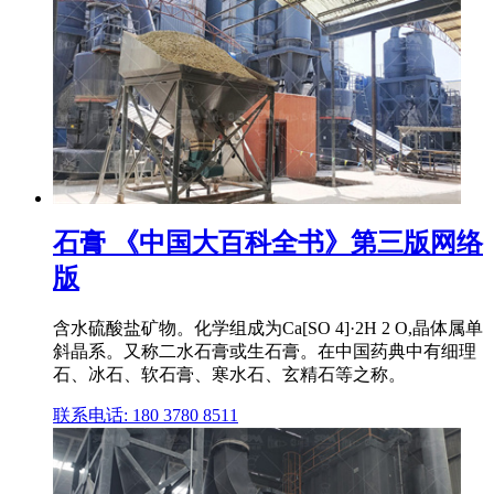
石膏 《中国大百科全书》第三版网络
版
含水硫酸盐矿物。化学组成为Ca[SO 4]·2H 2 O,晶体属单
斜晶系。又称二水石膏或生石膏。在中国药典中有细理
石、冰石、软石膏、寒水石、玄精石等之称。
联系电话: 180 3780 8511