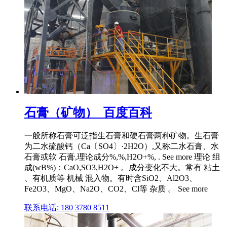
石膏（矿物）_百度百科
一般所称石膏可泛指生石膏和硬石膏两种矿物。生石膏
为二水硫酸钙（Ca〔SO4〕·2H2O）,又称二水石膏、水
石膏或软 石膏,理论成分%,%,H2O+%, . See more 理论 组
成(wB%)：CaO,SO3,H2O+ 。成分变化不大。常有 粘土
、有机质等 机械 混入物。有时含SiO2、Al2O3、
Fe2O3、MgO、Na2O、CO2、Cl等 杂质 。 See more
联系电话: 180 3780 8511